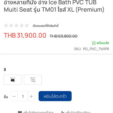
อ่างหลายที่นั่ง อ่าง Ice Bath PVC TUB
Muiti Seat รุ่น TM01 ไซส์ XL (Premium)
เป็นคนแรกที่รีวิวสินค้านี้
THB 31,900.00
ราคา
ราคา
THB 63,800.00
ปรกติ
พิเศษ
พร้อมส่ง
SKU
PO_PVC_TM1PR
สี
หยิบใส่ตะกร้า
ชิ้น
เพิ่มไปยังรายการโปรด
เพิ่มไปเปรียบเทียบ