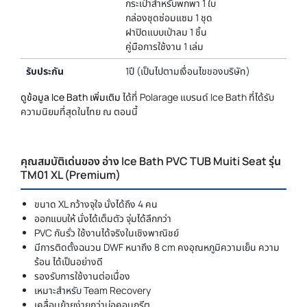
กระเป๋าสำหรับพกพา 1 ใบ
กล่องชุดซ่อมแซม 1 ชุด
ฝาปิดแบบเป่าลม 1 ชิ้น
คู่มือการใช้งาน 1 เล่ม
รับประกัน
1ปี (เป็นไปตามเงื่อนไขของบริษัท)
ดูข้อมูล Ice Bath เพิ่มเติม
ได้ที่ Polarage แบรนด์ Ice Bath ที่ได้รับ
ความนิยมที่สุดในไทย ณ ตอนนี้
คุณสมบัติเด่นของ อ่าง Ice Bath PVC TUB Muiti Seat รุ่น
TM01 XL (Premium)
ขนาด XL กว้างจุใจ นั่งได้ถึง 4 คน
ออกแบบให้ นั่งได้เต็มตัว จุ่มได้ลึกกว่า
PVC กันรั่ว ใช้งานได้จริงในเชิงพาณิชย์
มีการติดตั้งฉนวน DWF หนาถึง 8 cm คงอุณหภูมิความเย็น ความ
ร้อน ได้เป็นอย่างดี
รองรับการใช้งานต่อเนื่อง
เหมาะสำหรับ Team Recovery
เคลื่อนย้ายง่ายกว่าบ่อคอนกรีต