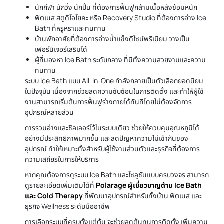
นักกีฬา นักวิ่ง นักปั่น ที่ต้องการฟื้นฟูกล้ามเนื้อหลังซ้อมหนัก
ฟิตเนส สตูดิโอโยคะ หรือ Recovery Studio ที่ต้องการอ่าง Ice
Bath ที่หรูหราและทนทาน
บ้านพักอาศัยที่ต้องการอ่างน้ำแข็งดีไซน์พรีเมียม วางเป็น
เฟอร์นิเจอร์เสริมได้
ผู้ที่มองหา Ice Bath ระดับกลาง ที่มีทั้งความสวยงามและความ
ทนทาน
ระบบ Ice Bath แบบ All-in-One กำลังกลายเป็นตัวเลือกยอดนิยม
ในปัจจุบัน เนื่องจากช่วยลดความซับซ้อนในการติดตั้ง และทำให้ผู้ใช้
งานสามารถเริ่มต้นการฟื้นฟูร่างกายได้ทันทีโดยไม่ต้องจัดการ
อุปกรณ์หลายส่วน
การรวมอ่างและชิลเลอร์ไว้ในระบบเดียว ช่วยให้ควบคุมอุณหภูมิได้
อย่างมีประสิทธิภาพมากขึ้น และลดปัญหาความไม่เข้ากันของ
อุปกรณ์ ทำให้เหมาะทั้งสำหรับผู้ใช้งานส่วนตัวและธุรกิจที่ต้องการ
ความเสถียรในการให้บริการ
หากคุณต้องการดูระบบ Ice Bath และโซลูชันแบบครบวงจร สามารถ
ดูรายละเอียดเพิ่มเติมได้ที่
Polarage ผู้เชี่ยวชาญด้าน Ice Bath
และ Cold Therapy
ที่พัฒนาอุปกรณ์สำหรับทั้งบ้าน ฟิตเนส และ
ธุรกิจ Wellness ระดับมืออาชีพ
การเลือกระบบที่ครบตั้งแต่ต้น จะช่วยลดต้นทุนการติดตั้ง เพิ่มความ