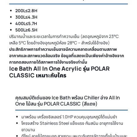
200L≤2.8H
300L≤4.3H
400L≤5.7H
500L≥6.5H
ปริมาณน้ำและระยะเวลาในการทำความเย็น (ลดอุณหภูมิจาก 23°C
เหลือ 5°C โดยอ้างอิงอุณหภูมิห้อง 28°C – สำหรับใช้อ้างอิง)
ประสิทธิภาพการทำความเย็นอาจมีความคลาดเคลื่อนตามสภาพ
อากาศและสภาพแวดล้อมจริง ข้อมูลที่แสดงเป็นเพียงค่าอ้างอิงจาก
การทดสอบภายใต้สภาพการใช้งานจริงเท่านั้น
Ice Bath All In One Acrylic รุ่น POLAR
CLASSIC เหมาะกับใคร
คุณสมบัติเด่นของ Ice Bath พร้อม Chiller อ่าง All In
One ไม้สน รุ่น POLAR CLASSIC (สีแดง)
มาพร้อม เครื่องชิลเลอร์ 1.0HP ควบคุมอุณหภูมิได้แม่นยำ
โครงสร้าง Stainless Steel แข็งแรง กันสนิม อายุการใช้งาน
ยาวนาน
ดีไซน์ ลายไม้ภายนอก สวยงาม เหมาะกับการจัดวางทั้งในบ้านและ