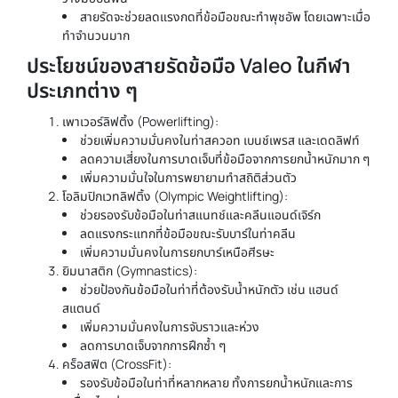
สายรัดจะช่วยลดแรงกดที่ข้อมือขณะทำพุชอัพ โดยเฉพาะเมื่อ
ทำจำนวนมาก
ประโยชน์ของสายรัดข้อมือ Valeo ในกีฬา
ประเภทต่าง ๆ
เพาเวอร์ลิฟติ้ง (Powerlifting):
ช่วยเพิ่มความมั่นคงในท่าสควอท เบนช์เพรส และเดดลิฟท์
ลดความเสี่ยงในการบาดเจ็บที่ข้อมือจากการยกน้ำหนักมาก ๆ
เพิ่มความมั่นใจในการพยายามทำสถิติส่วนตัว
โอลิมปิกเวทลิฟติ้ง (Olympic Weightlifting):
ช่วยรองรับข้อมือในท่าสแนทช์และคลีนแอนด์เจิร์ก
ลดแรงกระแทกที่ข้อมือขณะรับบาร์ในท่าคลีน
เพิ่มความมั่นคงในการยกบาร์เหนือศีรษะ
ยิมนาสติก (Gymnastics):
ช่วยป้องกันข้อมือในท่าที่ต้องรับน้ำหนักตัว เช่น แฮนด์
สแตนด์
เพิ่มความมั่นคงในการจับราวและห่วง
ลดการบาดเจ็บจากการฝึกซ้ำ ๆ
คร็อสฟิต (CrossFit):
รองรับข้อมือในท่าที่หลากหลาย ทั้งการยกน้ำหนักและการ