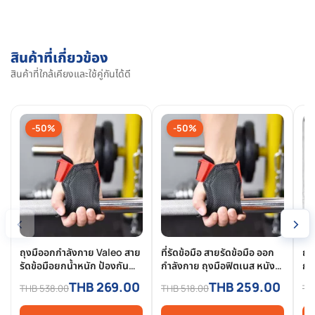
สินค้าที่เกี่ยวข้อง
สินค้าที่ใกล้เคียงและใช้คู่กันได้ดี
-50%
-50%
‹
›
ถุงมืออกกำลังกาย Valeo สาย
ที่รัดข้อมือ สายรัดข้อมือ ออก
ถุ
รัดข้อมือยกน้ำหนัก ป้องกัน
กำลังกาย ถุงมือฟิตเนส หนัง
กา
ฝ่ามือ ถุงมือยกเวท ถุงมือเล่น
กลับ ถุงมือออกกำลังกาย ยก
THB 269.00
THB 259.00
THB 538.00
THB 518.00
TH
เวท
น้ำหนัก เวทเทรนนิ่ง Fitness
Gym Strap