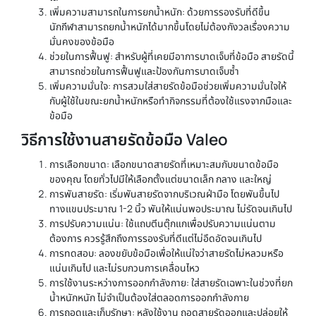
เพิ่มความสามารถในการยกน้ำหนัก: ด้วยการรองรับที่ดีขึ้น
นักกีฬาสามารถยกน้ำหนักได้มากขึ้นโดยไม่ต้องกังวลเรื่องความ
มั่นคงของข้อมือ
ช่วยในการฟื้นฟู: สำหรับผู้ที่เคยมีอาการบาดเจ็บที่ข้อมือ สายรัดนี้
สามารถช่วยในการฟื้นฟูและป้องกันการบาดเจ็บซ้ำ
เพิ่มความมั่นใจ: การสวมใส่สายรัดข้อมือช่วยเพิ่มความมั่นใจให้
กับผู้ใช้ในขณะยกน้ำหนักหรือทำกิจกรรมที่ต้องใช้แรงจากมือและ
ข้อมือ
วิธีการใช้งานสายรัดข้อมือ Valeo
การเลือกขนาด: เลือกขนาดสายรัดที่เหมาะสมกับขนาดข้อมือ
ของคุณ โดยทั่วไปมีให้เลือกตั้งแต่ขนาดเล็ก กลาง และใหญ่
การพันสายรัด: เริ่มพันสายรัดจากบริเวณฝ่ามือ โดยพันขึ้นไป
ทางแขนประมาณ 1-2 นิ้ว พันให้แน่นพอประมาณ ไม่รัดจนเกินไป
การปรับความแน่น: ใช้แถบตีนตุ๊กแกเพื่อปรับความแน่นตาม
ต้องการ ควรรู้สึกถึงการรองรับที่ดีแต่ไม่อึดอัดจนเกินไป
การทดสอบ: ลองขยับข้อมือเพื่อให้แน่ใจว่าสายรัดไม่หลวมหรือ
แน่นเกินไป และไม่รบกวนการเคลื่อนไหว
การใช้งานระหว่างการออกกำลังกาย: ใส่สายรัดเฉพาะในช่วงที่ยก
น้ำหนักหนัก ไม่จำเป็นต้องใส่ตลอดการออกกำลังกาย
การถอดและเก็บรักษา: หลังใช้งาน ถอดสายรัดออกและปล่อยให้