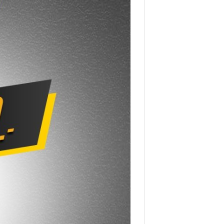
โปรโมชั่นทั้งหมด Homefitools