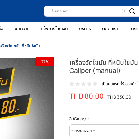
ธีการสั่งซื้อ
บทความ
แจ้งการโอนเงิน
บริการ
ติดต่
มัน
เครื่องวัดไขมัน ที่หนีบไขมัน
เครื่องวัดไขมัน
-77%
Caliper (manu
เป็นคน
THB 80.00
ราคา
ร
T
พิเศษ
ป
สี (Color)