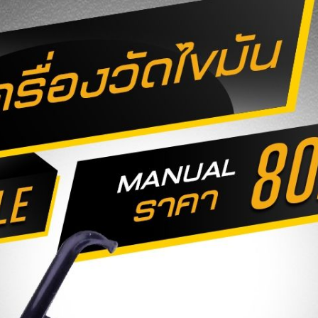
ร้าน Homefittools