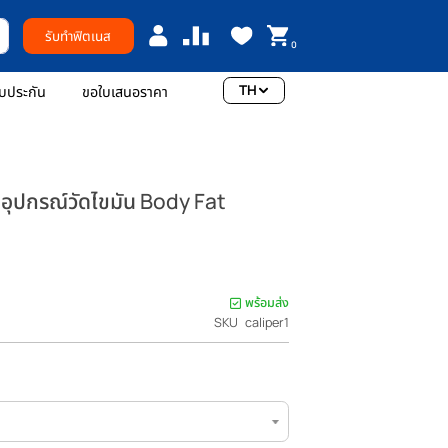
รับทำฟิตเนส
0
TH
อเรา
การรับประกัน
ขอใบเสนอราคา
 ที่หนีบไขมัน อุปกรณ์วัดไขมัน Body Fat
al)
แรกที่รีวิวสินค้านี้
พร้อมส่ง
าคา
HB 350.00
SKU
caliper1
รกติ