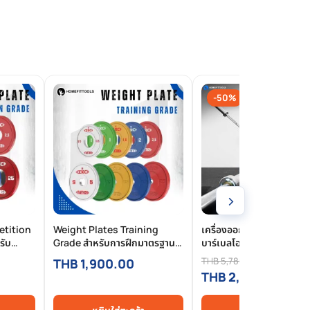
-50%
›
etition
Weight Plates Training
เครื่องออกกำลังกายบาร์เบ
รับ
Grade สำหรับการฝึกมาตรฐาน
บาร์เบลโอลิมปิค คานบาร์เบ
สากล
M Powerlifting Barbell
THB 5,780.00
THB 1,900.00
Crossfit - Homefittools
THB 2,890.00