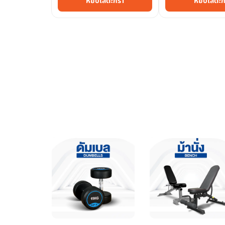
หยิบใส่ตะกร้า
หยิบใส่ตะก