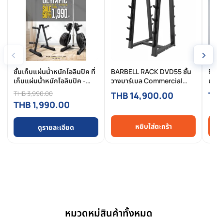
‹
›
ชั้นเก็บแผ่นน้ำหนักโอลิมปิค ที่
BARBELL RACK DVD55 ชั้น
Ba
เก็บแผ่นน้ำหนักโอลิมปิค -
วางบาร์เบล Commercial
บา
Plates tree
แข็งแรง จัดเก็บเป็นระเบียบ
ทน
THB 3,990.00
THB 14,900.00
T
ปลอดภัย
Co
THB 1,990.00
หยิบใส่ตะกร้า
ดูรายละเอียด
หมวดหมู่สินค้าทั้งหมด