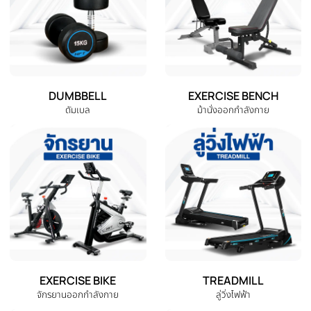
สินค้าที่เกี่ยวข้อง
สินค้าที่ใกล้เคียงและใช้คู่กันได้ดี
‹
Kettlebell เคตเทิลเบล ดัมเบลหูหิ้ว
ดัมเบลปรับน้ำหนัก ดัมเบลผู้หญิง
ดัมเบลลูกตุ้มปรับน้ำหนัก -
ดัมเบลออกกำลังกาย รุ่น Gdx -
Homefittools
Homefittools
THB 240.00
THB 490.00