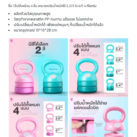
▽ คุณสมบัติ ดัมเบลลูกตุ้มปรับน้ำหนัก
Kettlebell รุ่น Her Healthy
☛ ดัมเบลลูกตุ้มปรับน้ำหนัก Kettlebell ปรับน้ำหนัก 4 ระดับ - HER HEALTHY By
Homefittools
☛ ราคานี้เป็นราคาต่อชิ้น สามารถเลือกสีได้ ➔ 【มีสี ฟ้า ชมพู】
ซื้อ 1 ชิ้นได้เหมือน 4 ชิ้น สามารถปรับน้ำหนักได้ 2.2/3.6/4/5.4 กิโลกรัม
ผลิตด้วยวัสดุคุณภาพสูง
วัสดุทำจากพลาสติก PP ทนทาน แข็งแรง ไม่แตกง่าย
ปรับเปลี่ยนน้ำหนักได้ เพียงแต่หมุนๆ ก็เปลี่ยนน้ำหนักได้แล้ว