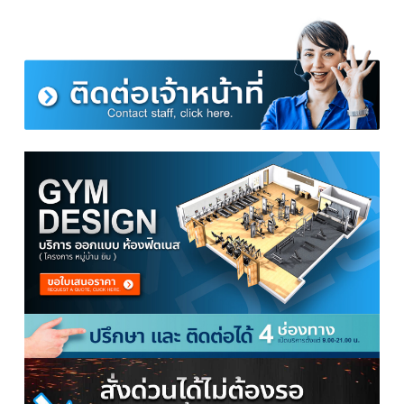
▽ แผนที่หน้าร้าน Homefittools