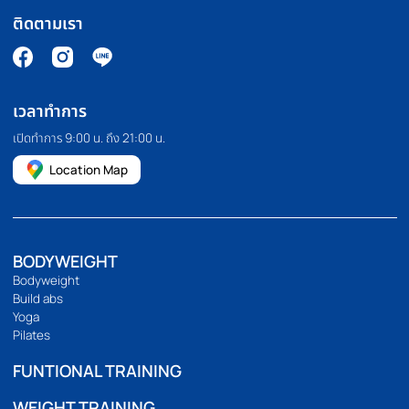
PILATES MACHINE
COMMERCIAL GRA
เครื่องพิลาทิส
สินค้าเกรดยิม
HOMEFITTOOLS
เรานำเข้าและจัดจำหน่ายอุปกรณ์ออกกำลังกาย อุปกรณ์ฟิตเนส และ
อุปกรณ์ฟิตเนสอื่นๆ เช่น ลู่วิ่ง จักรยานออกกำลังกาย โฮมยิม กระสอบ
ทราย และดัมเบลคุณภาพสูง เรายังมีบริการขายปลีกและขายส่งอีก
ด้วย เราคัดสรรและคัดสรรสินค้าทุกชิ้นด้วยตนเอง เพื่อให้มั่นใจว่าสินค้า
ทุกชิ้นมีประสิทธิภาพอย่างแท้จริง