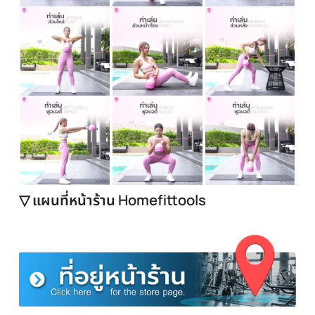
▽ ท่าเล่น ดัมเบลลูกตุ้มปรับน้ำหนัก Kettlebell