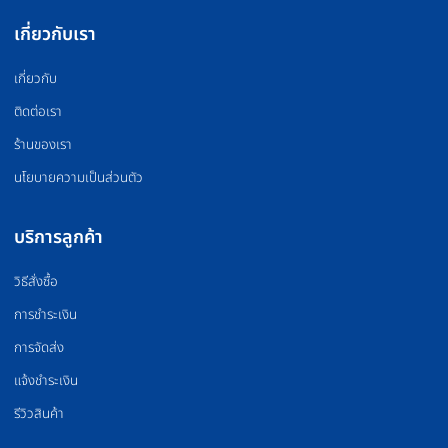
OLYMPIC BARBELL
WEIGHT PLATE
บาร์เบล
แผ่นน้ำหนัก
FLOOR MAT
BOXING EQUIPMEN
แผ่นยางปูพื้น
อุปกรณ์มวย