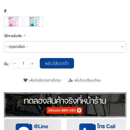
เป็นคนแรกที่รีวิวสินค้านี้
THB 990.00
ราคา
พร
ราคา
THB 1,980.00
ปรกติ
พิเศษ
SKU
Kettlebe
สี
วิธีการจัดส่ง
หยิบใส่ตะกร้า
ชิ้น