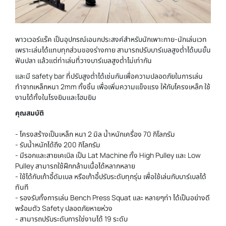
พาวเวอร์แร๊ค เป็นอุปกรณ์เอนกประสงค์สำหรับนักเพาะกาย-นักเล่นเวท
เพราะเล่นได้แทบทุกส่วนของร่างกาย สามารถปรับบาร์เบลสูงต่ำได้บนขั้น
ฟันปลา แล้วแต่ท่าเล่นที่วางบาร์เบลสูงต่ำไม่เท่ากัน
และมี safety bar ที่ปรับสูงต่ำได้เช่นกันเพื่อความปลอดภัยในการเล่น
ทำจากเหล็กหนา 2mm ทั้งชิ้น เพื่อเพิ่มความแข็งแรง ให้กับโครงเหล็ก ใช้
งานได้ทั้งในโรงยิมและโฮมยิม
คุณสมบัติ
- โครงสร้างเป็นเหล็ก หนา 2 มิล น้ำหนักเครื่อง 70 กิโลกรัม
- รับน้ำหนักได้ถึง 200 กิโลกรัม
- มีรอกและสายเคเบิล เป็น Lat Machine ทั้ง High Pulley และ Low
Pulley สามารถใช้ฝึกกล้ามเนื้อได้หลากหลาย
- ใช้ได้กับเก้าอี้ดัมเบล หรือเก้าอี้ปรับระดับทุกรุ่น เพื่อใช้เล่นกับบาร์เบลได้
ทันที
- รองรับทั้งการเล่น Bench Press Squat และ หลายๆท่า ได้เป็นอย่างดี
พร้อมตัว Safety ปลอดภัยหายห่วง
- สามารถปรับระดับการใช่งานได้ 19 ระดับ