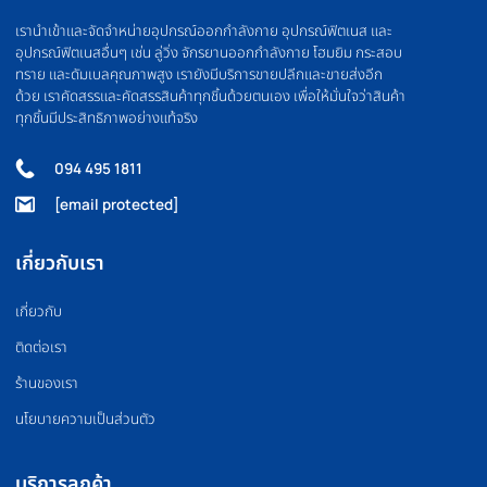
OLYMPIC BARBELL
WEIGHT PLATE
บาร์เบล
แผ่นน้ำหนัก
FLOOR MAT
BOXING EQUIPMEN
แผ่นยางปูพื้น
อุปกรณ์มวย