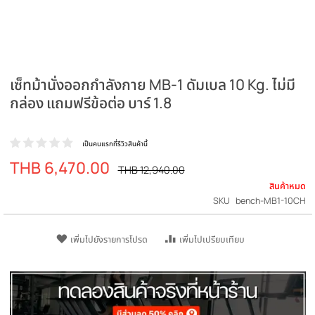
เซ็ทม้านั่งออกกำลังกาย MB-1 ดัมเบล 10 Kg. ไม่
กล่อง แถมฟรีข้อต่อ บาร์ 1.8
เป็นคนแรกที่รีวิวสินค้านี้
THB 6,470.00
ราคา
ราคา
THB 12,940.00
ปรกติ
พิเศษ
สิน
SKU
bench-MB1