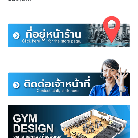
คุณสมบัติ ดัมเบลปรับน้ำหนัก 10 กิโล
แแกนดัมเบลยาว 32 ซม.
น้ำหนักแกน 1.2 กิโล 2 แกน = 2.4 กิโล
ตัวล็อค 0.25 กิโล 4 ตัว = 1 กิโล
แกน + ตัวล็อค น้ำหนัก 1.7 กิโลต่อข้าง = 3.4 กิโล
แผ่นน้ำหนัก 1.25 กิโล 4 แผ่น = 5 กิโล
แผ่นน้ำหนัก 0.5 กิโล 4 แผ่น = 2 กิโล
ปรับได้น้ำหนักสูงสุด 5 กิโลต่อข้าง
รวมแผ่นน้ำหนักไว้ข้างเดียวได้มากสุด 8.7 กิโล
แค่มีดัมเบลชุดนี้คุณก็สามารถสร้างกล้ามเนื้อที่บ้านของคุณง่าย ๆ ได้ทุกส่วนอย่างสะดวก ใช้
พื้นที่น้อย ไม่ต้องซื้อดัมเบลหลายๆคู่เลยครับ
คุณภาพแข็งแรงและทนทาน : ดัมเบลของเราได้ถูกทดสอบและคัดเลือกทุกชิ้นก่อนจะนำมาจ
จำหน่าย อายุการใช้งานยาวนาน ใช้เป็นปีๆแล้วก็ยังอยู่ในสภาพใหม่เหมือนพึ่งแกะกล่องวันแรก
ด้วยการชุบโครเมี่ยมเคลือบแผ่นเหล็กข้างในไว้อีกที ทำให้ดัมเบลของเราแข็งแรงทนทานไม่หล
ร่อนง่ายๆ แน่นอน