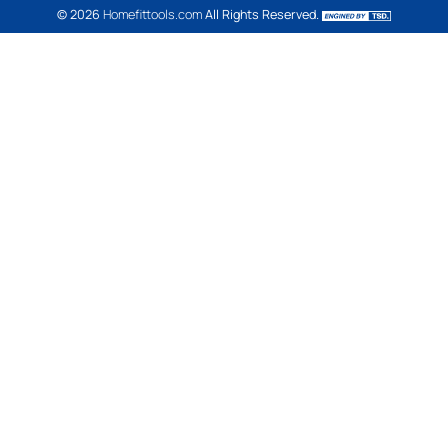
Bodyweight
Build abs
Yoga
Pilates
FUNTIONAL TRAINING
WEIGHT TRAINING
Dumbbell
Dumbbell Rack
Weight Bench
Set Bench + Dumbbell
Barbell
Barbell Rack
Weight Plate
Powerlifting
Home Multi Gym
Smith Machine
Fitness Equipment