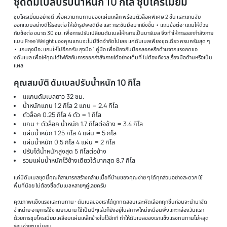
สำหรับผู้ที่ชื่อชอบ ยกบาร์เบลเป็นชีวิตจิตใจ
Option เสริมม้านั่งออกกำลังกาย MB1
มีที่เล่นแขนเพื่อเล่นท่า Preacher Curl
ท่าอื่นๆที่ช่วยบริหาร Bicep
มีที่เล่นขาเพื่อเล่นท่า Leg Extension และ Leg Curl เพิ่มความแข็งแกร่งใ
**ใช้คู่กับบาร์เบล 1.8m เท่านั้น**
**สามารถแยกตัว แร๊ควางบาร์เบล กับม้านั่งออกจากกันได้**
Barbell บาร์เบล ขนาด 180 cm
ขนาดสินค้า ความยาว 180 ซม. เส้นผ่าศูนย์กลาง 2.3 ซม.
บาร์เบล เหมาะกับการบริหารหล้ามเนื้อมัดหลักใหญ่ๆ เช่น กล้ามเนื้ออกบน กล้ามเนื้อหลังบน 
บาร์เบล เหมาะสำหรับการบริหารให้กล้ามเนื้อมีขนาด "ใหญ่ขึ้น"
ชุดดัมเบลปรับน้ำหนัก 10 กิโล ชุบโครเมี่ยม
ชุบโครเมี่ยมอย่างดี เพื่อความทนทานของแผ่นเหล็ก พร้อมตัวล็อคพิเศษ 2 ชั้น และแกนจับ
ออกแบบอย่างดีไร้รอยต่อ ให้เข้ารูปพอดีมือ และ กระชับมือมากยิ่งขึ้น • แถมข้อต่อ: แถมให้ด้
กับข้อต่อ ขนาด 30 ซม. เพื่อการปรับเปลี่ยนดัมเบลให้กลายเป็นบาร์เบล จึงทำให้การออกกำลั
แบบ Free Weight ของคุณแทบจะไม่มีขีดจำกัดไปเลย แค่ดัมเบลเพียงชุดเดียว ครบครันสุ
• แถมถุงมือ: แถมให้ไปอีกครับ ถุงมือ 1 คู่มือ เพื่อป้องกันมือถลอกหรือด้านจากแรงกดขอ
งดัมเบล เพื่อให้คุณได้โฟกัสกับการออกกำลังกายได้อย่างเต็มที่ ไม่ต้องกังวลเรื่องมือด้านหรือ
แผล