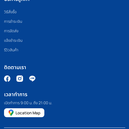
PILATES MACHINE
COMMERCIAL GRA
เครื่องพิลาทิส
สินค้าเกรดยิม
HOMEFITTOOLS
เรานำเข้าและจัดจำหน่ายอุปกรณ์ออกกำลังกาย อุปกรณ์ฟิตเนส และ
อุปกรณ์ฟิตเนสอื่นๆ เช่น ลู่วิ่ง จักรยานออกกำลังกาย โฮมยิม กระสอบ
ทราย และดัมเบลคุณภาพสูง เรายังมีบริการขายปลีกและขายส่งอีก
ด้วย เราคัดสรรและคัดสรรสินค้าทุกชิ้นด้วยตนเอง เพื่อให้มั่นใจว่าสินค้า
ทุกชิ้นมีประสิทธิภาพอย่างแท้จริง