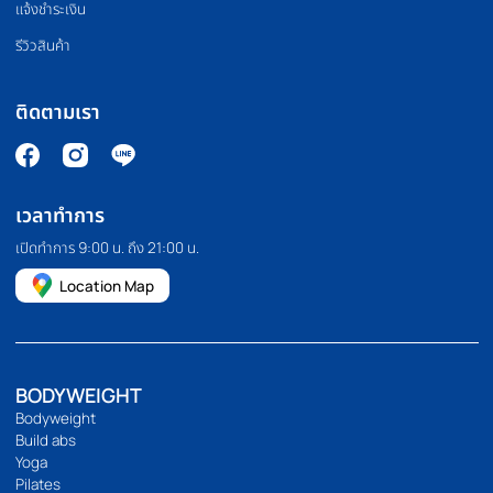
PILATES MACHINE
COMMERCIAL GRA
เครื่องพิลาทิส
สินค้าเกรดยิม
HOMEFITTOOLS
เรานำเข้าและจัดจำหน่ายอุปกรณ์ออกกำลังกาย อุปกรณ์ฟิตเนส และ
อุปกรณ์ฟิตเนสอื่นๆ เช่น ลู่วิ่ง จักรยานออกกำลังกาย โฮมยิม กระสอบ
ทราย และดัมเบลคุณภาพสูง เรายังมีบริการขายปลีกและขายส่งอีก
ด้วย เราคัดสรรและคัดสรรสินค้าทุกชิ้นด้วยตนเอง เพื่อให้มั่นใจว่าสินค้า
ทุกชิ้นมีประสิทธิภาพอย่างแท้จริง
094 495 1811
[email protected]