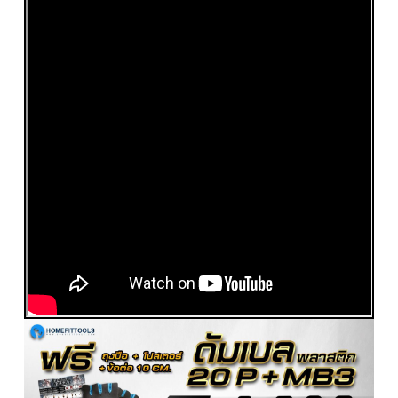
รายละเอียด
เซ็ทม้านั่งออกกำลังกาย MB3 ดัมเบล 20P Kg.
พลาสติก ไม่มีกล่อง แถมฟรีข้อต่อ และถุงมือ
วีดีโอ รีวิวม้านั่ง รุ่น MB3