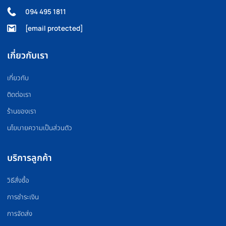
FLOOR MAT
BOXING EQUIPMEN
แผ่นยางปูพื้น
อุปกรณ์มวย