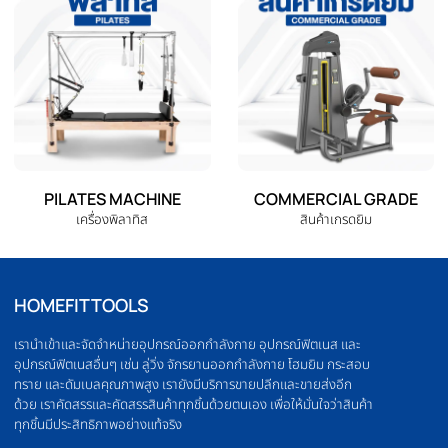
ELLIPTICAL
HOME GYM
เครื่องเดินวงรี
ชุดโฮมยิม
OLYMPIC BARBELL
WEIGHT PLATE
บาร์เบล
แผ่นน้ำหนัก