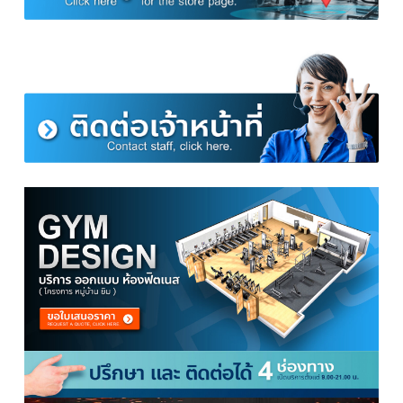
ขนาดสินค้า ม้านั่งออกกำลังกาย รุ่น MB3
เหล็กหนา 1.2 มม.
ยาว 180 ซม. สูง 110 ซม. แร๊คกว้าง 45 ซม.
ดัมเบล 20 กิโลพลาสติก แบบไม่มีกล่อง
ชุดดัมเบลประกอบด้วย
แผ่นน้ำหนัก 2 กิโล 4 แผ่น
แผ่นน้ำหนัก 1.5 กิโล 4 แผ่น
แผ่นน้ำหนัก 1.25 กิโล 4 แผ่น
แกนดัมเบลพร้อมตัวล็อค 1 คู่