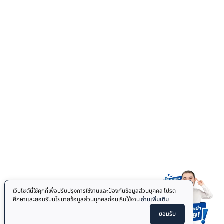
Rehabilitation Bike
Elliptical
Treadmill
FITNESS MAT
Floor Mat
COMBAT SPORTS
Jiu Jitsu Mats
Punching Bag
OTHER
Accessories
Body Fat Caliper
Auto Sturring Mug
© 2026
Homefittools.com
All Rights Reserved.