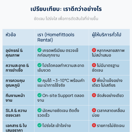
เปรียบเทียบ: เราดีกว่าอย่างไร
ชัดเจน โปร่งใส เพื่อการตัดสินใจที่ง่ายขึ้น
หัวข้อ
เรา (Homefittools
ผู้ให้บริการทั่วไป
Rental)
อุปกรณ์ &
เกรดพรีเมียม ตรวจเช็
หลากหลายสภาพ
คุณภาพ
กก่อนทุกงาน
ไม่สม่ำเสมอ
ความสะอาด &
โปรโตคอลทำความสะอาด
ไม่มีมาตรฐาน
การฆ่าเชื้อ
เข้มงวด
ชัดเจน
การควบคุม
คุมได้ ~3–10°C พร้อมคำ
พึ่งน้ำแข็งอย่าง
อุณหภูมิ
แนะนำการใช้จริง
เดียว ไม่เสถียร
ทีมงานหน้า
On‑site Support ตลอด
จัดส่งอย่างเดียว
งาน
งาน
SLA & ความ
นัดหมายชัดเจน ติดตั้ง
เวลาคลาดเคลื่อน
ตรงเวลา
รวดเร็ว
บ่อย
เอกสาร & ใบ
โปร่งใส เข้าใจง่าย
รายการไม่ชัดเจน
เสนอราคา