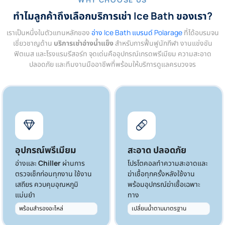
ทำไมลูกค้าถึงเลือก
บริการเช่า Ice Bath
ของเรา?
เราเป็นหนึ่งในตัวแทนหลักของ
อ่าง Ice Bath แบรนด์ Polarage
ที่ได้อบรมจน
เชี่ยวชาญด้าน
บริการเช่าอ่างน้ำแข็ง
สำหรับการฟื้นฟูนักกีฬา งานแข่งขัน
ฟิตเนส และโรงแรมรีสอร์ท จุดเด่นคืออุปกรณ์เกรดพรีเมียม ความสะอาด
ปลอดภัย และทีมงานมืออาชีพที่พร้อมให้บริการดูแลครบวงจร
อุปกรณ์พรีเมียม
สะอาด ปลอดภัย
อ่างและ
Chiller
ผ่านการ
โปรโตคอลทำความสะอาดและ
ตรวจเช็กก่อนทุกงาน ใช้งาน
ฆ่าเชื้อทุกครั้งหลังใช้งาน
เสถียร ควบคุมอุณหภูมิ
พร้อมอุปกรณ์ฆ่าเชื้อเฉพาะ
แม่นยำ
ทาง
พร้อมสำรองอะไหล่
เปลี่ยนน้ำตามมาตรฐาน