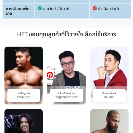
ทางเลือกแพ็ก
รายวัน / สัปดาห์
ตัวเลือกจำกัด
เกจ
HFT ขอบคุณลูกค้าที่ไว้วางใจเลือกใช้บริการ
K.my Mate Nate
Youtuber
K.คริส พีรวัส
นักแสดง
K.โปรดิวเซอร์ ยุง
K.บอย ปกรณ์
Program Producer
นักแสดง