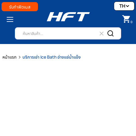
TH
รับทำฟิตเนส
0
หน้าแรก
บริการเช่า Ice Bath อ่างแช่น้ำแข็ง
พรีเมียมพร้อมทีมงานดูแลครบ
บริการ
เช่า Ice Bath
ระดับพรีเมียม
สำหรับงานอีเวนต์และองค์กร
บริการเช่า Ice Bath เช่าอ่างแช่น้ำเย็นและเครื่อง Chiller สำหรับผู้
ต้องการทดลองใช้งาน จัดกิจกรรม หรือฟิตเนสที่ต้องการอุปกรณ์ครบชุด