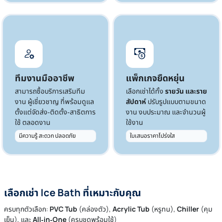
ทีมงานมืออาชีพ
แพ็กเกจยืดหยุ่น
สามารถซื้อบริการเสริมทีม
เลือกเช่าได้ทั้ง
รายวัน และราย
งาน ผู้เชี่ยวชาญ ที่พร้อมดูแล
สัปดาห์
ปรับรูปแบบตามขนาด
ตั้งแต่จัดส่ง‑ติดตั้ง‑สาธิตการ
งาน งบประมาณ และจำนวนผู้
ใช้ ตลอดงาน
ใช้งาน
มีความรู้ สะดวก ปลอดภัย
ใบเสนอราคาโปร่งใส
เลือก
เช่า Ice Bath
ที่เหมาะกับคุณ
ครบทุกตัวเลือก:
PVC Tub
(คล่องตัว),
Acrylic Tub
(หรูทน),
Chiller
(คุม
เย็น), และ
All‑in‑One
(ครบชุดพร้อมใช้)