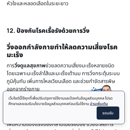
หัวใจและหลอดเลือดในระยะยาว
12. ป้องกันโรคเรื้อรังด้วยการวิ่ง
วิ่งออกกำลังกายทำให้ลดความเสี่ยงโรค
มะเร็ง
การ
วิ่งดูแลสุขภาพ
ช่วยลดความเสี่ยงมะเร็งหลายชนิด
โดยเฉพาะมะเร็งลำไส้และมะเร็งเต้านม การวิ่งกระตุ้นระบบ
ภูมิคุ้มกัน เพิ่มการไหลเวียนเลือด และช่วยกำจัดสารพิษ
ออกจากร่างกาย
เว็บไซต์นี้ใช้คุกกี้เพื่อปรับปรุงการใช้งานและป้องกันข้อมูลส่วนบุคคล โปรด
การวิ่งช่วยป้องกันโรคข้อเสื่อม
ศึกษาและยอมรับนโยบายข้อมูลส่วนบุคคลก่อนเริ่มใช้งาน
อ่านเพิ่มเติม
ยอมรับ
วิ่งสร้างเสริมสุขภาพ
ด้วยการกระตุ้นการหล่อลื่นข้อต่อและ
เพิ่มความแข็งแรงของกล้ามเนื้อรอบข้อ ช่วยชะลอการ