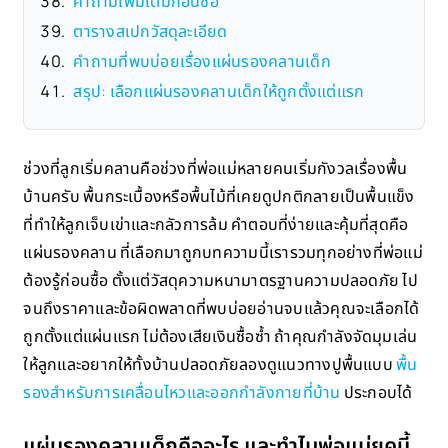
คำถามเพิ่มเติมก่อนซื้อ
ตารางสเปกวัสดุละเอียด
คำถามที่พบบ่อยเรื่องแผ่นรองคลานเด็ก
สรุป: เลือกแผ่นรองคลานเด็กให้ถูกตั้งแต่แรก
ช่วงที่ลูกเริ่มคลานคือช่วงที่พ่อแม่หลายคนเริ่มกังวลเรื่องพื้น
บ้านครับ พื้นกระเบื้องหรือพื้นไม้ที่เคยดูปกติกลายเป็นพื้นแข็ง
ที่ทำให้ลูกเจ็บเข่าและกลัวการล้ม คำตอบที่ง่ายและคุ้มที่สุดคือ
แผ่นรองคลาน ที่เลือกมาถูกบทความนี้เรารวมทุกอย่างที่พ่อแม่
ต้องรู้ก่อนซื้อ ตั้งแต่วัสดุความหนามาตรฐานความปลอดภัย ไป
จนถึงราคาและข้อผิดพลาดที่พบบ่อยอ่านจบแล้วคุณจะเลือกได้
ถูกตั้งแต่แผ่นแรก ไม่ต้องเสียเงินซื้อซ้ำ ถ้าคุณกำลังจัดมุมเล่น
ให้ลูกและอยากให้ทั้งบ้านปลอดภัยลองดูแนวทางปูพื้นแบบ
พื้น
รองสำหรับการเคลื่อนไหวและออกกำลังกายที่บ้าน
ประกอบได้
แผ่นรองคลานเด็กคืออะไร และทำไมพ่อแม่ยุคนี้