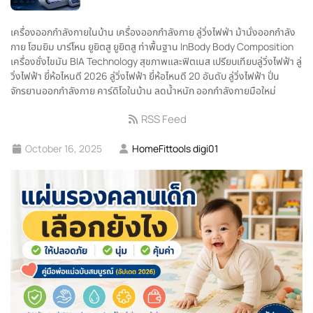
เครื่องออกกำลังกายในบ้าน
เครื่องออกกำลังกาย
ลู่วิ่งไฟฟ่า
ม้านั่งออกกำลัง
กาย
โฮมยิม
บาร์โหน
ยูยิตสู
ยูยิตสู ท่าพื้นฐาน
InBody
Body Composition
เครื่องชั่งไขมัน
BIA Technology
สุขภาพและฟิตเนส
เปรียบเทียบลู่วิ่งไฟฟ้า
ลู่
วิ่งไฟฟ้า ยี่ห้อไหนดี 2026
ลู่วิ่งไฟฟ้า ยี่ห้อไหนดี
20 อันดับ ลู่วิ่งไฟฟ้า
ปั่น
จักรยานออกกำลังกาย
คาร์ดิโอในบ้าน
ลดน้ำหนัก
ออกกำลังกายมือใหม่
RSS Feed
October 16, 2025
HomeFittools digi01