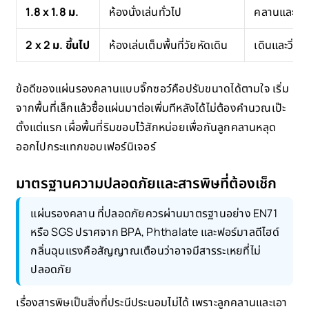
1.8 x 1.8 ม.
ห้องนั่งเล่นทั่วไป
คลานและเล่
2 x 2 ม. ขึ้นไป
ห้องเล่นเต็มพื้นที่วัยหัดเดิน
เดินและวิ่งเ
ข้อดีของแผ่นรองคลานแบบจิ๊กซอว์คือปรับขนาดได้ตามใจ เริ่ม
จากพื้นที่เล็กแล้วซื้อแผ่นมาต่อเพิ่มทีหลังได้ไม่ต้องคำนวณเป๊ะ
ตั้งแต่แรก เผื่อพื้นที่ริมขอบไว้สักหน่อยเพื่อกันลูกคลานหลุด
ออกไปกระแทกขอบเฟอร์นิเจอร์
มาตรฐานความปลอดภัยและสารพิษที่ต้องเช็ก
แผ่นรองคลาน ที่ปลอดภัยควรผ่านมาตรฐานอย่าง EN71
หรือ SGS ปราศจาก BPA, Phthalate และฟอร์มาลดีไฮด์
กลิ่นฉุนแรงคือสัญญาณเตือนว่าอาจมีสารระเหยที่ไม่
ปลอดภัย
เรื่องสารพิษเป็นสิ่งที่ประนีประนอมไม่ได้ เพราะลูกคลานและเอา