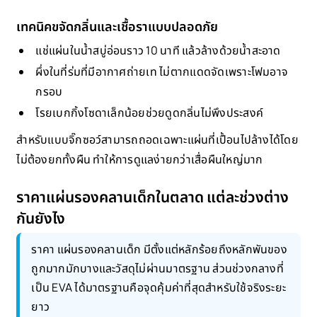
เทคนิคขจัดกลิ่นและเชื้อราแบบปลอดภัย
แช่แผ่นในน้ำสบู่อ่อนราว 10 นาที แล้วล้างด้วยน้ำสะอาด
ผึ่งในที่ร่มที่มีอากาศถ่ายเท ไม่ตากแดดจัดเพราะโฟมอาจ
กรอบ
โรยเบกกิ้งโซดาเล็กน้อยช่วยดูดกลิ่นไม่พึงประสงค์
สำหรับแบบจิ๊กซอว์สามารถถอดเฉพาะแผ่นที่เปื้อนไปล้างได้โดย
ไม่ต้องยกทั้งผืน ทำให้การดูแลง่ายกว่าเสื่อผืนใหญ่มาก
ราคาแผ่นรองคลานเด็กในตลาด แต่ละช่วงต่าง
กันยังไง
ราคา แผ่นรองคลานเด็ก มีตั้งแต่หลักร้อยถึงหลักพันของ
ถูกมากมักบางและวัสดุไม่ผ่านมาตรฐาน ส่วนช่วงกลางที่
เป็น EVA ได้มาตรฐานคือจุดคุ้มค่าที่สุดสำหรับใช้จริงระยะ
ยาว