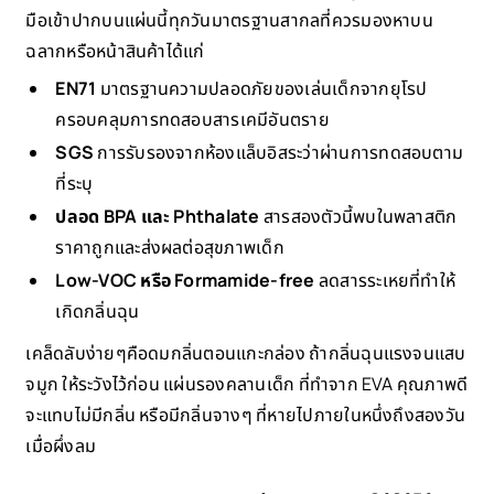
มือเข้าปากบนแผ่นนี้ทุกวันมาตรฐานสากลที่ควรมองหาบน
ฉลากหรือหน้าสินค้าได้แก่
EN71
มาตรฐานความปลอดภัยของเล่นเด็กจากยุโรป
ครอบคลุมการทดสอบสารเคมีอันตราย
SGS
การรับรองจากห้องแล็บอิสระว่าผ่านการทดสอบตาม
ที่ระบุ
ปลอด BPA และ Phthalate
สารสองตัวนี้พบในพลาสติก
ราคาถูกและส่งผลต่อสุขภาพเด็ก
Low-VOC หรือ Formamide-free
ลดสารระเหยที่ทำให้
เกิดกลิ่นฉุน
เคล็ดลับง่ายๆคือดมกลิ่นตอนแกะกล่อง ถ้ากลิ่นฉุนแรงจนแสบ
จมูก ให้ระวังไว้ก่อน แผ่นรองคลานเด็ก ที่ทำจาก EVA คุณภาพดี
จะแทบไม่มีกลิ่น หรือมีกลิ่นจางๆ ที่หายไปภายในหนึ่งถึงสองวัน
เมื่อผึ่งลม