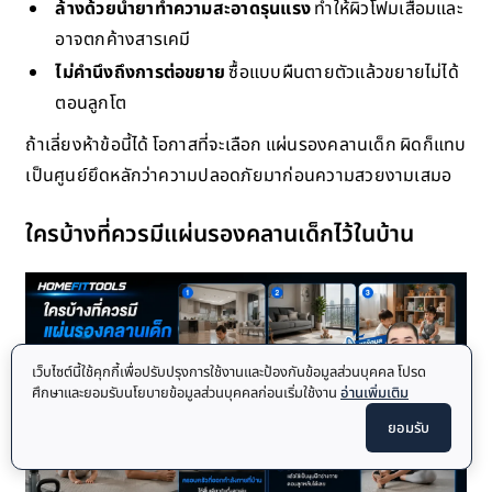
ล้างด้วยน้ำยาทำความสะอาดรุนแรง
ทำให้ผิวโฟมเสื่อมและ
อาจตกค้างสารเคมี
ไม่คำนึงถึงการต่อขยาย
ซื้อแบบผืนตายตัวแล้วขยายไม่ได้
ตอนลูกโต
ถ้าเลี่ยงห้าข้อนี้ได้ โอกาสที่จะเลือก แผ่นรองคลานเด็ก ผิดก็แทบ
เป็นศูนย์ยึดหลักว่าความปลอดภัยมาก่อนความสวยงามเสมอ
ใครบ้างที่ควรมีแผ่นรองคลานเด็กไว้ในบ้าน
เว็บไซต์นี้ใช้คุกกี้เพื่อปรับปรุงการใช้งานและป้องกันข้อมูลส่วนบุคคล โปรด
ศึกษาและยอมรับนโยบายข้อมูลส่วนบุคคลก่อนเริ่มใช้งาน
อ่านเพิ่มเติม
ยอมรับ