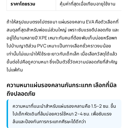
ราคาโดยรวม
คุ้มค่าที่สุดเมื่อเทียบอายุใช้งาน
ถ้าให้สรุปแบบตรงไปตรงมา แผ่นรองคลาน EVA คือตัวเลือกที่
สมดุลที่สุดสำหรับพ่อแม่ส่วนใหญ่ เพราะซับแรงดีปลอดภัย และ
อยู่ได้นานหลายปี XPE เหมาะกับคนที่ต้องพับเก็บบ่อยหรือพก
ไปบ้านญาติส่วน PVC เหมาะเป็นทางเลือกชั่วคราวงบน้อย
เท่านั้นไม่แนะนำให้ใช้ระยะยาวกับเด็กเล็ก เมื่อเลือกวัสดุได้แล้ว
ขั้นต่อไปคือดูความหนา ซึ่งเป็นตัวชี้วัดความปลอดภัยที่สำคัญ
ไม่แพ้กัน
ความหนาแผ่นรองคลานกันกระแทก เลือกกี่มิล
ถึงปลอดภัย
ความหนาที่แนะนำสำหรับแผ่นรองคลานคือ 1.5–2 ซม. ขึ้น
ไปเด็กหัดเดินที่ล้มบ่อยควรใช้หนา 2–4 ซม. เพื่อซับแรง
ล้มและป้องกันการกระแทกศีรษะได้ดีกว่า