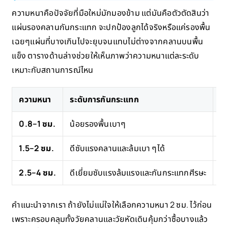
ความหนาคือปัจจัยที่มือใหม่มักมองข้าม แต่มันคือตัวตัดสินว่า
แผ่นรองคลานกันกระแทก จะปกป้องลูกได้จริงหรือแค่รองพื้น
เฉยๆแผ่นที่บางเกินไปจะยุบจนแทบไม่ต่างจากคลานบนพื้น
แข็ง ตารางด้านล่างช่วยให้เห็นภาพว่าความหนาแต่ละระดับ
เหมาะกับสถานการณ์ไหน
ความหนา
ระดับการกันกระแทก
เห
0.8–1 ซม.
น้อยรองพื้นเบาๆ
ปู
1.5–2 ซม.
ดีซับแรงคลานและล้มเบา ๆได้
เด
2.5–4 ซม.
ดีเยี่ยมซับแรงล้มแรงและกันกระแทกศีรษะ
เด
คำแนะนำจากเรา ถ้ายังไม่แน่ใจให้เลือกความหนา 2 ซม. ไว้ก่อน
เพราะครอบคลุมทั้งวัยคลานและวัยหัดเดินคุ้มกว่าซื้อบางแล้ว