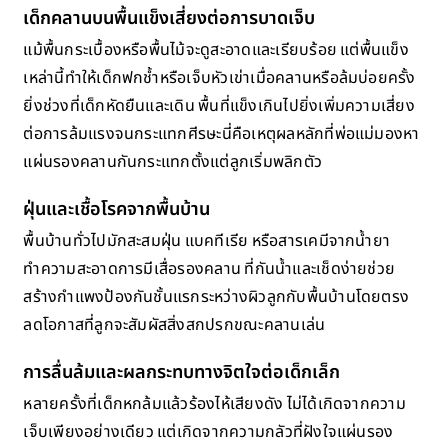
เด็กคลานบนพื้นแข็งเสี่ยงต่อการบาดเจ็บ
แม้พื้นกระเบื้องหรือพื้นไม้จะดูสะอาดและเรียบร้อย แต่พื้นแข็ง
เหล่านี้ทำให้เด็กฟกช้ำหรือเจ็บหัวเข่าเมื่อคลานหรือล้มบ่อยครั้ง
ยิ่งช่วงที่เด็กหัดยืนและเดิน พื้นที่แข็งเกินไปยิ่งเพิ่มความเสี่ยง
ต่อการล้มแรงจนกระแทกศีรษะนี่คือเหตุผลหลักที่พ่อแม่มองหา
แผ่นรองคลานกันกระแทกตั้งแต่ลูกเริ่มพลิกตัว
ฝุ่นและเชื้อโรคจากพื้นบ้าน
พื้นบ้านทั่วไปมักสะสมฝุ่น แบคทีเรีย หรือสารเคมีจากน้ำยา
ทำความสะอาดการมีเสื่อรองคลาน ที่กันน้ำและเช็ดง่ายช่วย
สร้างกำแพงป้องกันชั้นแรกระหว่างผิวลูกกับพื้นบ้านโดยตรง
ลดโอกาสที่ลูกจะสัมผัสสิ่งสกปรกขณะคลานเล่น
การลื่นล้มและผลกระทบทางจิตใจต่อเด็กเล็ก
หลายครั้งที่เด็กหกล้มแล้วร้องไห้เสียงดัง ไม่ได้เกิดจากความ
เจ็บเพียงอย่างเดียว แต่เกิดจากความกลัวที่ฝังใจแผ่นรอง