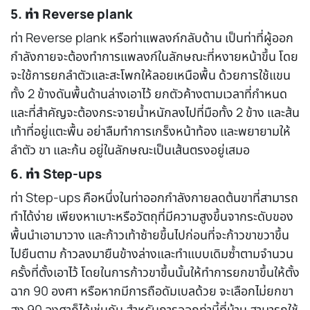
5. ท่า Reverse plank
ท่า Reverse plank หรือท่าแพลงก์กลับด้าน เป็นท่าที่ผู้ออก
กำลังกายจะต้องทำการแพลงก์ในลักษณะที่หงายหน้าขึ้น โดย
จะใช้การยกลำตัวและสะโพกให้ลอยเหนือพื้น ด้วยการใช้แขน
ทั้ง 2 ข้างดันพื้นด้านล่างเอาไว้ ยกตัวค้างตามเวลาที่กำหนด
และที่สำคัญจะต้องกระจายน้ำหนักลงไปที่มือทั้ง 2 ข้าง และส้น
เท้าที่อยู่แตะพื้น อย่าลืมทำการเกร็งหน้าท้อง และพยายามให้
ลำตัว ขา และก้น อยู่ในลักษณะเป็นเส้นตรงอยู่เสมอ
6. ท่า Step-ups
ท่า Step-ups คือหนึ่งในท่า
ออกกำลังกายลดต้นขา
ที่สามารถ
ทำได้ง่าย เพียงหาเบาะหรือวัตถุที่มีความสูงขึ้นจากระดับของ
พื้นนำเอามาวาง และก้าวเท้าซ้ายขึ้นไปก่อนที่จะก้าวขาขวาขึ้น
ไปยืนตาม ก้าวลงมายืนข้างล่างและทำแบบเดิมซ้ำตามจำนวน
ครั้งที่ตั้งเอาไว้ โดยในการก้าวขาขึ้นนั้นให้ทำการยกขาขึ้นให้ตั้ง
ฉาก 90 องศา หรือหากมีการถือดัมเบลด้วย จะเลือกไม่ยกขา
สูง 90 องศาก็ได้เช่นกัน สำหรับการออกท่านี้ที่บ้าน สามารถใช้