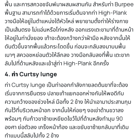
พื้น และการสควอชจัมพ์มาผสมผสานกัน สำหรับท่า Burpee
พื้นฐาน สามารถทำได้ด้วยการเริ่มต้นจากท่า High-Plank
วางมือให้อยู่ในตำแหน่งใต้หัวไหล่ พยายามตั้งท่าให้ร่างกาย
เป็นเส้นตรง ไม่แอ่นหรือโก่งหลัง ออกแรงเตะขามาที่ด้านหน้า
ให้อยู่ในท่านั่งยอง เท้าจะต้องกว้างกว่าฝ่ามือ หลังจากนั้นให้
ดันตัวขึ้นจากพื้นแล้วกระโดดขึ้น ก่อนจะกลับลงมาบนพื้น
เบาๆ สควอชหย่อนตัวให้ลึกลง วางมือกลับลงที่พื้น เตะขาก
ลับไปที่ด้านหลังและเข้าสู่ท่า High-Plank อีกครั้ง
4. ท่า Curtsy lunge
ท่า Curtsy lunge เป็นท่า
ออกกำลังกายลดต้นขา
ที่จะต้อง
เริ่มจากการยืนตรง ปลายเท้าแยกออกห่างกันให้พอดีกับ
ความกว้างของช่วงไหล่ มือทั้ง 2 ข้าง ให้นำเอามาประสานกุม
กันไว้ที่บริเวณหน้าอก จากนั้นให้ค่อยๆ งอเข่าด้านขวาลง
พร้อมๆ กับก้าวขาซ้ายเหยียดไขว้ไปที่ด้านหลังทำมุม 90
องศา ย่อตัวลง เกร็งหน้าท้อง และขยับขาซ้ายกลับมาที่เดิม
ทำแบบนี้สลับไปทั้ง 2 ข้าง