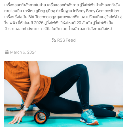
เครื่องออกกำลังกายในบ้าน
เครื่องออกกำลังกาย
ลู่วิ่งไฟฟ่า
ม้านั่งออกกำลัง
กาย
โฮมยิม
บาร์โหน
ยูยิตสู
ยูยิตสู ท่าพื้นฐาน
InBody
Body Composition
เครื่องชั่งไขมัน
BIA Technology
สุขภาพและฟิตเนส
เปรียบเทียบลู่วิ่งไฟฟ้า
ลู่
วิ่งไฟฟ้า ยี่ห้อไหนดี 2026
ลู่วิ่งไฟฟ้า ยี่ห้อไหนดี
20 อันดับ ลู่วิ่งไฟฟ้า
ปั่น
จักรยานออกกำลังกาย
คาร์ดิโอในบ้าน
ลดน้ำหนัก
ออกกำลังกายมือใหม่
RSS Feed
March 6, 2024