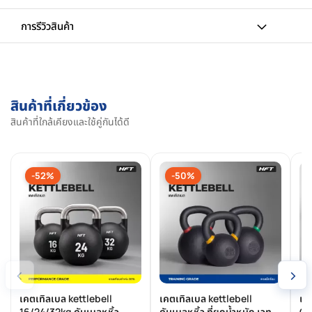
การรีวิวสินค้า
สินค้าที่เกี่ยวข้อง
สินค้าที่ใกล้เคียงและใช้คู่กันได้ดี
-52%
-50%
‹
›
เคตเทิลเบล kettlebell
เคตเทิลเบล kettlebell
เช
16/24/32kg ดัมเบลหูหิ้ว
ดัมเบลหูหิ้ว ที่ยกน้ำหนัก เวท
Cl