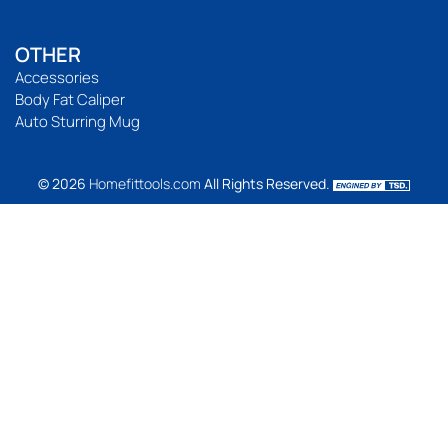
OTHER
Accessories
Body Fat Caliper
Auto Sturring Mug
© 2026
Homefittools.com
All Rights Reserved.