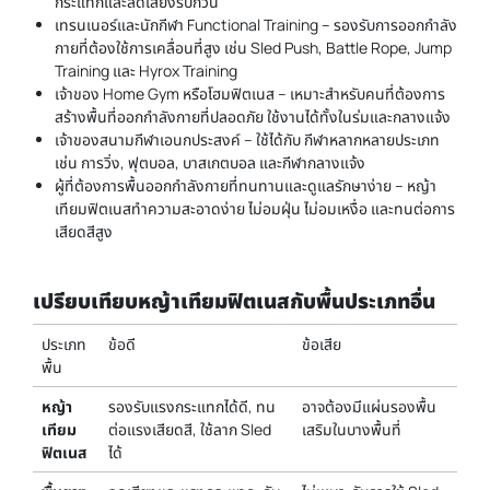
กระแทกและลดเสียงรบกวน
เทรนเนอร์และนักกีฬา Functional Training – รองรับการออกกำลัง
กายที่ต้องใช้การเคลื่อนที่สูง เช่น Sled Push, Battle Rope, Jump
Training และ Hyrox Training
เจ้าของ Home Gym หรือโฮมฟิตเนส – เหมาะสำหรับคนที่ต้องการ
สร้างพื้นที่ออกกำลังกายที่ปลอดภัย ใช้งานได้ทั้งในร่มและกลางแจ้ง
เจ้าของสนามกีฬาเอนกประสงค์ – ใช้ได้กับ กีฬาหลากหลายประเภท
เช่น การวิ่ง, ฟุตบอล, บาสเกตบอล และกีฬากลางแจ้ง
ผู้ที่ต้องการพื้นออกกำลังกายที่ทนทานและดูแลรักษาง่าย – หญ้า
เทียมฟิตเนสทำความสะอาดง่าย ไม่อมฝุ่น ไม่อมเหงื่อ และทนต่อการ
เสียดสีสูง
เปรียบเทียบหญ้าเทียมฟิตเนสกับพื้นประเภทอื่น
ประเภท
ข้อดี
ข้อเสีย
พื้น
หญ้า
รองรับแรงกระแทกได้ดี, ทน
อาจต้องมีแผ่นรองพื้น
เทียม
ต่อแรงเสียดสี, ใช้ลาก Sled
เสริมในบางพื้นที่
ฟิตเนส
ได้