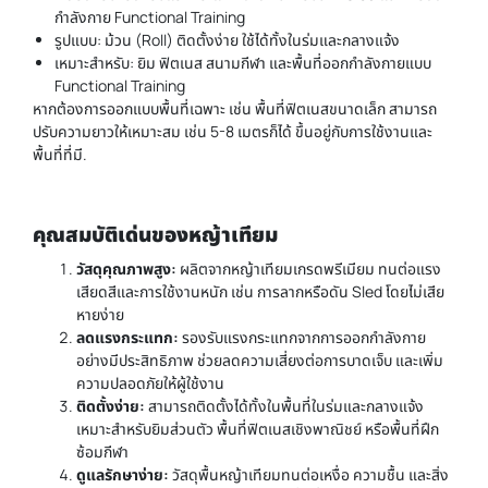
กำลังกาย Functional Training
รูปแบบ: ม้วน (Roll) ติดตั้งง่าย ใช้ได้ทั้งในร่มและกลางแจ้ง
เหมาะสำหรับ: ยิม ฟิตเนส สนามกีฬา และพื้นที่ออกกำลังกายแบบ
Functional Training
หากต้องการออกแบบพื้นที่เฉพาะ เช่น พื้นที่ฟิตเนสขนาดเล็ก สามารถ
ปรับความยาวให้เหมาะสม เช่น 5-8 เมตรก็ได้ ขึ้นอยู่กับการใช้งานและ
พื้นที่ที่มี.
คุณสมบัติเด่นของหญ้าเทียม
วัสดุคุณภาพสูง:
ผลิตจากหญ้าเทียมเกรดพรีเมียม ทนต่อแรง
เสียดสีและการใช้งานหนัก เช่น การลากหรือดัน Sled โดยไม่เสีย
หายง่าย
ลดแรงกระแทก:
รองรับแรงกระแทกจากการออกกำลังกาย
อย่างมีประสิทธิภาพ ช่วยลดความเสี่ยงต่อการบาดเจ็บ และเพิ่ม
ความปลอดภัยให้ผู้ใช้งาน
ติดตั้งง่าย:
สามารถติดตั้งได้ทั้งในพื้นที่ในร่มและกลางแจ้ง
เหมาะสำหรับยิมส่วนตัว พื้นที่ฟิตเนสเชิงพาณิชย์ หรือพื้นที่ฝึก
ซ้อมกีฬา
ดูแลรักษาง่าย:
วัสดุพื้นหญ้าเทียมทนต่อเหงื่อ ความชื้น และสิ่ง