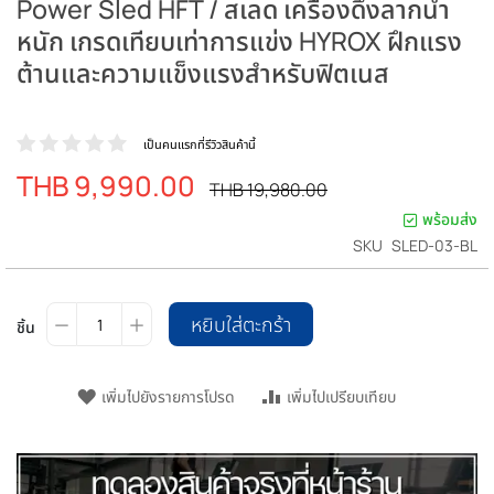
Power Sled HFT / สเลด เครื่องดึงลากน้ำ
หนัก เกรดเทียบเท่าการแข่ง HYROX ฝึกแรง
ต้านและความแข็งแรงสำหรับฟิตเนส
เป็นคนแรกที่รีวิวสินค้านี้
THB 9,990.00
ราคา
ราคา
THB 19,980.00
ปรกติ
พิเศษ
พร้อมส่ง
SKU
SLED-03-BL
หยิบใส่ตะกร้า
ชิ้น
เพิ่มไปยังรายการโปรด
เพิ่มไปเปรียบเทียบ