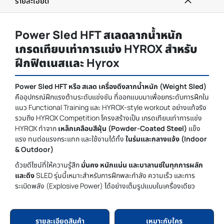
รายละเอียด
Power Sled HFT สเลดลากน้ำหนัก
เกรดเทียบเท่าการแข่ง HYROX สำหรับ
ฝึกฟิตเนสและ Hyrox
Power Sled HFT หรือ สเลด เครื่องดึงลากน้ำหนัก (Weight Sled)
คืออุปกรณ์ฝึกแรงต้านระดับแข่งขัน ที่ออกแบบมาเพื่อยกระดับการฝึกใน
แนว Functional Training และ HYROX-style workout อย่างแท้จริง
รวมถึง HYROX Competition โครงสร้างเป็น เกรดเทียบเท่าการแข่ง
HYROX ทำจาก
เหล็กเคลือบสีฝุ่น (Powder-Coated Steel)
แข็ง
แรง ทนต่อแรงกระแทก และใช้งานได้ทั้ง
ในร่มและกลางแจ้ง (Indoor
& Outdoor)
ด้วยดีไซน์ที่ให้ความรู้สึก
มั่นคง หนักแน่น และบาลานซ์ในทุกการผลัก
และดึง
SLED รุ่นนี้เหมาะสำหรับการฝึกพละกำลัง ความเร็ว และการ
ระเบิดพลัง (Explosive Power) ได้อย่างเต็มรูปแบบในเครื่องเดียว
รายละเอียดสินค้า
เหมาะกับใคร