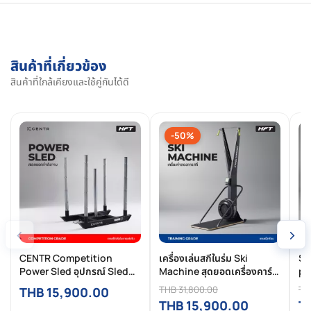
สินค้าที่เกี่ยวข้อง
สินค้าที่ใกล้เคียงและใช้คู่กันได้ดี
-50%
‹
›
CENTR Competition
เครื่องเล่นสกีในร่ม Ski
Sl
Power Sled อุปกรณ์ Sled
Machine สุดยอดเครื่องคาร์ดิ
pu
Push & Pull สเลดออกกำลัง
โอ
Sl
THB 31,800.00
TH
THB 15,900.00
กาย ระดับแข่งขัน HYROX
THB 15,900.00
T