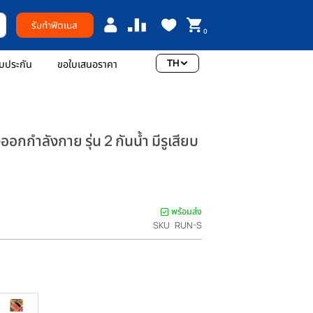
รับทำฟิตเนส
0
TH
อเรา
การรับประกัน
ขอใบเสนอราคา
ว กระเป๋าวิ่งออกกำลังกาย รุ่น 2 กันน้ำ มีรูเสียบ
efittools
แรกที่รีวิวสินค้านี้
พร้อมส่ง
าคา
HB 990.00
SKU
RUN-S
รกติ