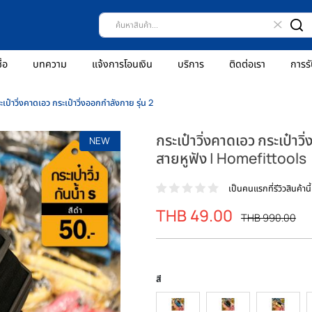
ธีการสั่งซื้อ
บทความ
แจ้งการโอนเงิน
บริการ
ติดต่
ม
กระเป๋าวิ่งคาดเอว กระเป๋าวิ่งออกกำลังกาย รุ่น 2
กระเป๋าวิ่งคาดเอ
NEW
สายหูฟัง | Hom
เป็นคน
THB 49.00
ราคา
ร
T
พิเศษ
ป
สี