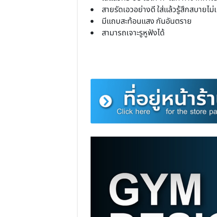
คุณสมบัติกระเป๋าวิ่งคาดเอ
กระเป๋าวิ่ง มีให้เลือกทั้งหมด มี 4 สี สีฟ้
ใส่มือถือหรือสินค้า ขนาด กว้าง 
เกรดดี ผ้ายืด กันน้ำ แข็งแรงหน
ใส่แล้วกระชับ ไม่เกะกะ เล็ก ทำจ
สายรัดเอวอย่างดี ใส่แล้วรู้สึก
มีแถบสะท้อนแสง กันอันตราย
สามารถเจาะรูหูฟังได้