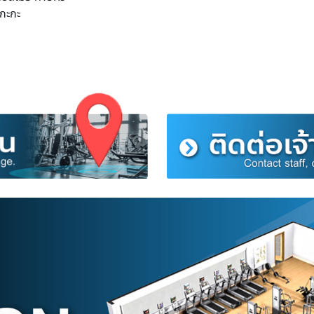
ว กระเป๋าวิ่งออกกำลังกาย ไซส์ S
า สีดำ สีเหลือง สีชมพู
5.5" ได้
ากว่ารุ่นทั่วไป
ากผ้าเนื้อดีไม่ระคายผิว
สบายไม่เกะกะ