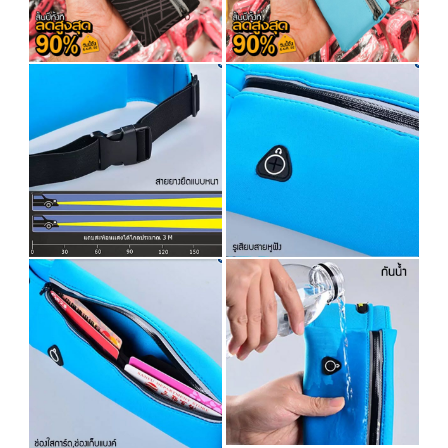
รุ่นใหญ่ กันน้ำ มีรูเสียบสายหูฟัง