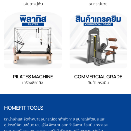
ELLIPTICAL
HOME GYM
เครื่องเดินวงรี
ชุดโฮมยิม
OLYMPIC BARBELL
WEIGHT PLATE
บาร์เบล
แผ่นน้ำหนัก