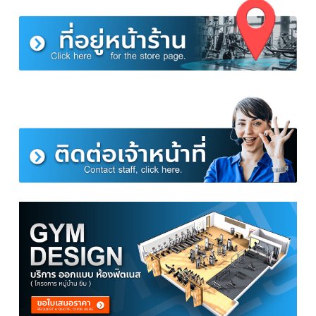
คุณสมบัติกระเป๋าวิ่งคาดเอว กระเป๋าคาดเอวอ
กำลังกาย รุ่นใหญ่
กระเป๋าวิ่ง มีให้เลือกทั้งหมด มี 2 สี สีฟ้า สีดำ
เกรดดี ผ้ายืด กันน้ำ แข็งแรงหนากว่ารุ่นทั่วไป
สามารถเก็บของได้เยอะ มีช่องใส่บัตร และแบ้งค์ พกแทนกระเป๋าตังค์ได้
ใส่แล้วกระชับ ไม่เกะกะ ทำจากผ้าเนื้อดีไม่ระคายผิว
สายรัดเอว อย่างดี ใส่แล้วรู้สึกสบายไม่เกะกะ
มีแถบสะท้อนแสง กันอันตราย
สามารถเจาะรูหูฟังได้