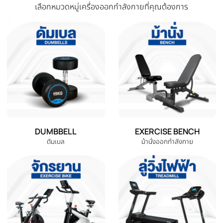
‹
ที่กระโดดเชือก เชือกกระโดด
ที่บีบมือ อุปกรณ์บริหารมือ อุปกรณ
กระโดดเชือกลดไขมัน Speed
บีบมือ HeavyGrip (แถมโฟมด้าม
Skipping Rope | Homefittools
จับ) | Homefittools
THB 59.00
THB 350.00
หยิบใส่ตะกร้า
หยิบใส่ตะกร้า