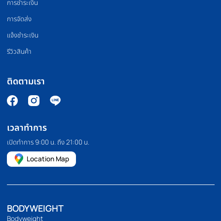
PILATES MACHINE
COMMERCIAL GRA
เครื่องพิลาทิส
สินค้าเกรดยิม
HOMEFITTOOLS
เรานำเข้าและจัดจำหน่ายอุปกรณ์ออกกำลังกาย อุปกรณ์ฟิตเนส และ
อุปกรณ์ฟิตเนสอื่นๆ เช่น ลู่วิ่ง จักรยานออกกำลังกาย โฮมยิม กระสอบ
ทราย และดัมเบลคุณภาพสูง เรายังมีบริการขายปลีกและขายส่งอีก
ด้วย เราคัดสรรและคัดสรรสินค้าทุกชิ้นด้วยตนเอง เพื่อให้มั่นใจว่าสินค้า
ทุกชิ้นมีประสิทธิภาพอย่างแท้จริง
094 495 1811
[email protected]
เกี่ยวกับเรา