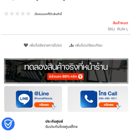
กระเป๋าวิ่งคาดเอว กระเป๋าคาดเอวออกกำลังกายรุ
ใหญ่ กันน้ำ มีรูเสียบสายหูฟัง | Homefittools
เป็นคนแรกที่รีวิวสินค้านี้
สิน
SKU
เพิ่มไปยังรายการโปรด
เพิ่มไปเปรียบเทียบ