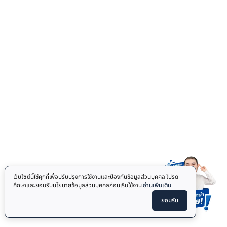
Treadmill
FITNESS MAT
Floor Mat
COMBAT SPORTS
Jiu Jitsu Mats
Punching Bag
OTHER
Accessories
Body Fat Caliper
Auto Sturring Mug
© 2026
Homefittools.com
All Rights Reserved.