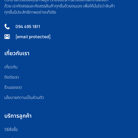
FLOOR MAT
BOXING EQUIPMEN
แผ่นยางปูพื้น
อุปกรณ์มวย