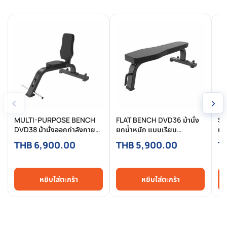
‹
›
MULTI-PURPOSE BENCH
FLAT BENCH DVD36 ม้านั่ง
SU
DVD38 ม้านั่งออกกำลังกาย
ยกน้ำหนัก แบบเรียบ
นั
อเนกประสงค์ Commercial ใช้
Commercial แข็งแรง มั่นคง
Co
THB 6,900.00
THB 5,900.00
T
งานได้หลากหลาย ฟิตเนสต้อง
สำหรับฟิตเนสและเวทเทรนนิ่ง
รอ
มี
ทุกระดับ
หยิบใส่ตะกร้า
หยิบใส่ตะกร้า