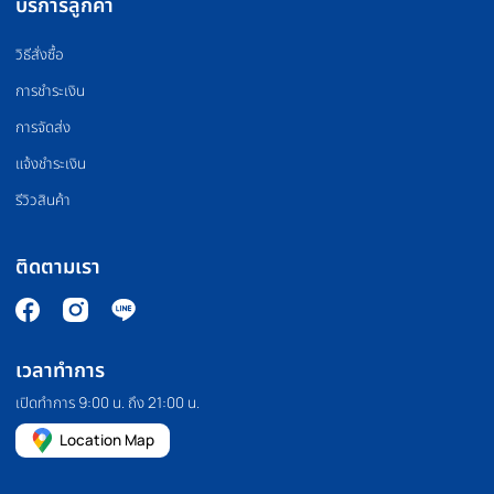
PILATES MACHINE
COMMERCIAL GRA
เครื่องพิลาทิส
สินค้าเกรดยิม
HOMEFITTOOLS
เรานำเข้าและจัดจำหน่ายอุปกรณ์ออกกำลังกาย อุปกรณ์ฟิตเนส และ
อุปกรณ์ฟิตเนสอื่นๆ เช่น ลู่วิ่ง จักรยานออกกำลังกาย โฮมยิม กระสอบ
ทราย และดัมเบลคุณภาพสูง เรายังมีบริการขายปลีกและขายส่งอีก