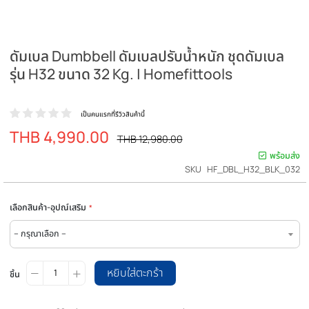
ดัมเบล Dumbbell ดัมเบลปรับน้ำหนัก ชุดดัมเบ
รุ่น H32 ขนาด 32 Kg. | Homefittools
เป็นคนแรกที่รีวิวสินค้านี้
THB 4,990.00
ราคา
ราคา
THB 12,980.00
ปรกติ
พิเศษ
พร
SKU
HF_DBL_H32_BL
เลือกสินค้า-อุปณ์เสริม