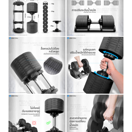
กดดาวน์โหลดรูป
กดดาวน์โหลดรูป