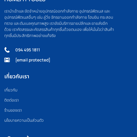
OLYMPIC BARBELL
WEIGHT PLATE
บาร์เบล
แผ่นน้ำหนัก
FLOOR MAT
BOXING EQUIPMEN
แผ่นยางปูพื้น
อุปกรณ์มวย