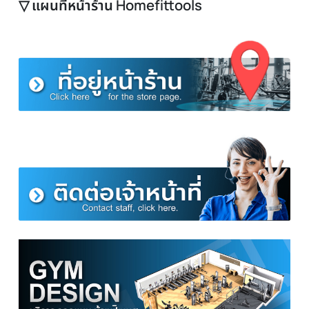
กด ปรึกษาพนักงาน
(เลือกไม่ถูกปรึกษาฟรี)
▽ อุปกรณ์เสริมของดัมเบล H32
▽ แผนที่หน้าร้าน Homefittools