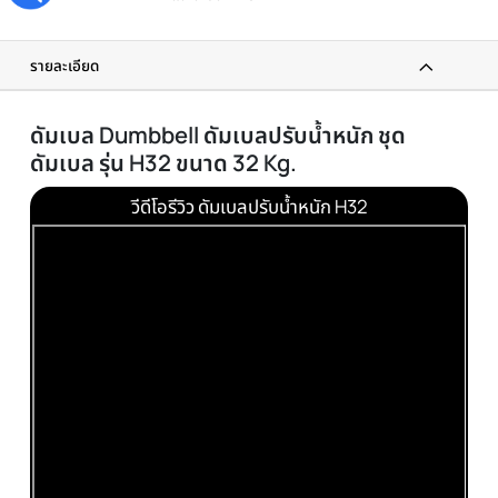
รับประกันโดยศูนย์ไทย
ส่งทันที
ได้รับภายใน 24 ชม.
ผ่อนได้ทุกชิ้น
0% เมื่อซื้อครบ 3000 บาทขึ้นไป
ทักแชท
แนะนำสินค้าฟรี
รายละเอียด
ดัมเบล Dumbbell ดัมเบลปรับน้ำหนัก ชุด
ดัมเบล รุ่น H32 ขนาด 32 Kg.
วีดีโอรีวิว ดัมเบลปรับน้ำหนัก H32