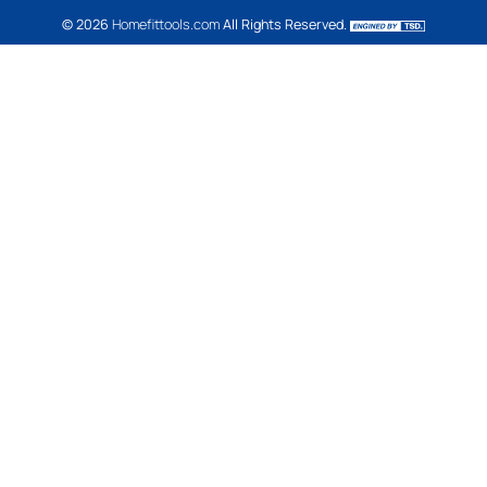
BODYWEIGHT
Bodyweight
Build abs
Yoga
Pilates
FUNTIONAL TRAINING
WEIGHT TRAINING
Dumbbell
Dumbbell Rack
Weight Bench
Set Bench + Dumbbell
Barbell
Barbell Rack
Weight Plate
Powerlifting