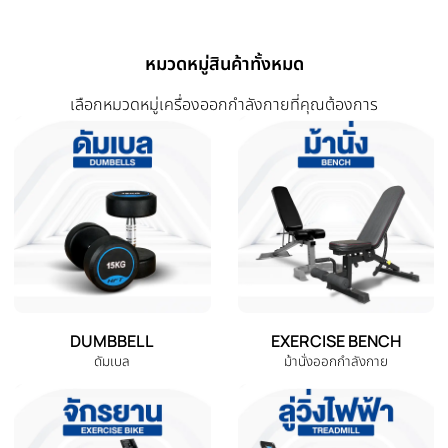
สินค้าที่เกี่ยวข้อง
สินค้าที่ใกล้เคียงและใช้คู่กันได้ดี
-75%
-60%
‹
ดัมเบลปรับน้ำหนัก รุ่น HFT ราคา
ดัมเบล Dumbbell ดัมเบลปรับน้ำ
ถูก แถมถุงมือหนาพิเศษ -
หนัก รุ่น H20 ชุดดัมเบล ขนาด 20
Homefittools
Kg.| Homefittools
THB 12,000.00
THB 9,980.00
THB 2,990.00
THB 3,990.00