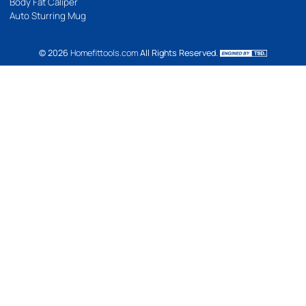
Location Map
BODYWEIGHT
Bodyweight
Build abs
Yoga
Pilates
FUNTIONAL TRAINING
WEIGHT TRAINING
Dumbbell
Dumbbell Rack
Weight Bench
Set Bench + Dumbbell
Barbell
Barbell Rack