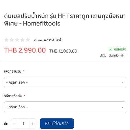
ดัมเบลปรับน้ำหนัก รุ่น HFT ราคาถูก แถมถุงมื
พิเศษ - Homefittools
เป็นคนแรกที่รีวิวสินค้านี้
THB 2,990.00
ราคา
พร
ราคา
THB 12,000.00
ปรกติ
พิเศษ
SKU
dum
เลือกจำนวน