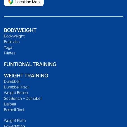
เรานำเข้าและจัดจำหน่ายอุปกรณ์ออกกำลังกาย อุปกรณ์ฟิตเนส และ
อุปกรณ์ฟิตเนสอื่นๆ เช่น ลู่วิ่ง จักรยานออกกำลังกาย โฮมยิม กระสอบ
ทราย และดัมเบลคุณภาพสูง เรายังมีบริการขายปลีกและขายส่งอีก
ด้วย เราคัดสรรและคัดสรรสินค้าทุกชิ้นด้วยตนเอง เพื่อให้มั่นใจว่าสินค้า
ทุกชิ้นมีประสิทธิภาพอย่างแท้จริง
094 495 1811
[email protected]
เกี่ยวกับเรา
เกี่ยวกับ
ติดต่อเรา
ร้านของเรา
นโยบายความเป็นส่วนตัว