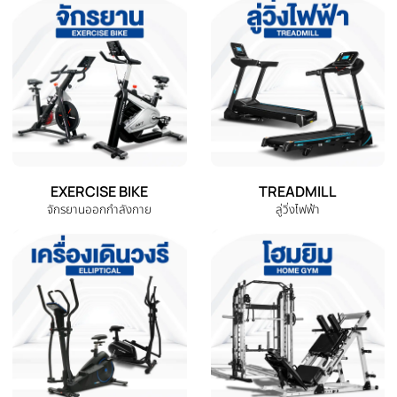
หนัก ชุดดัมเบล รุ่น H32 ขนาด 32
หนัก รุ่น H20 ชุดดัมเบล ขนาด 20
Kg. | Homefittools
Kg.| Homefittools
THB 12,980.00
THB 9,980.00
THB 4,990.00
THB 3,990.00
หยิบใส่ตะกร้า
หยิบใส่ตะกร้า
หมวดหมู่สินค้าทั้งหมด
เลือกหมวดหมู่เครื่องออกกำลังกายที่คุณต้องการ