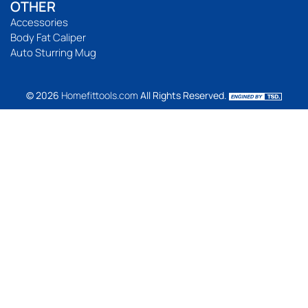
OTHER
Accessories
Body Fat Caliper
Auto Sturring Mug
© 2026
Homefittools.com
All Rights Reserved.