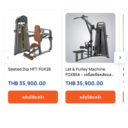
‹
›
Seated Dip HFT-FGX26
Lat & Pulley Machine
Le
FGX85A – เครื่องดึงหลังและ
FG
สายเคเบิลบริหารปีก ปรับได้
2-
THB 35,900.00
THB 35,900.00
T
หลายมุมสำหรับสร้างกล้ามเนื้อ
มา
หลังแบบเต็มประสิทธิภาพ
หยิบใส่ตะกร้า
หยิบใส่ตะกร้า