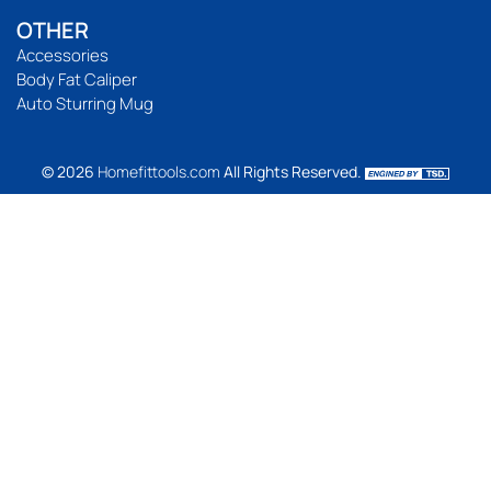
OTHER
Accessories
Body Fat Caliper
Auto Sturring Mug
© 2026
Homefittools.com
All Rights Reserved.