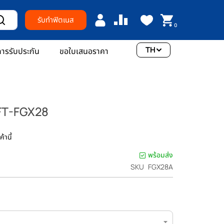
รับทำฟิตเนส
0
TH
ารรับประกัน
ขอใบเสนอราคา
HFT-FGX28
้านี้
พร้อมส่ง
SKU
FGX28A