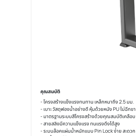
คุณสมบัติ
- โครงสร้างแข็งแรงทนทาน เหล็กหนาถึง 2.5 มม.
- เบาะ วัสดุฟองน้ำอย่างดี หุ้มด้วยหนัง PU ไม่ฉีกข
- มาตรฐานระบบสีโครงสร้างด้วยคุณสมบัติเคลือบ 
- สายสลิงมีความแข็งแรง ทนแรงดึงได้สูง
- ระบบล๊อคแผ่นน้ำหนักแบบ Pin Lock ง่่าย สะดว