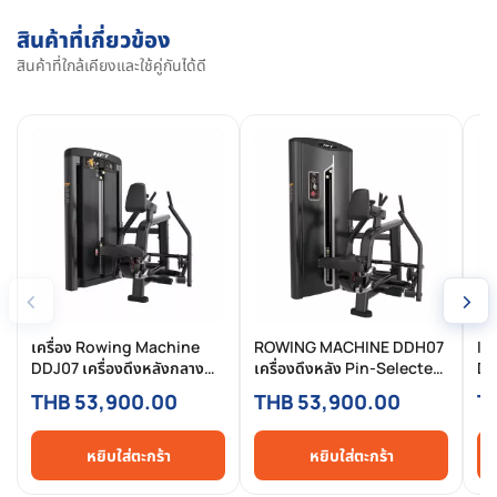
สินค้าที่เกี่ยวข้อง
สินค้าที่ใกล้เคียงและใช้คู่กันได้ดี
‹
›
เครื่อง Rowing Machine
ROWING MACHINE DDH07
IN
DDJ07 เครื่องดึงหลังกลาง
เครื่องดึงหลัง Pin-Selected
DD
Pin-Selected Commercial
Commercial เสริมความหนา
ด้
THB 53,900.00
THB 53,900.00
T
สำหรับฟิตเนสมืออาชีพ
หลังอย่างแม่นยำ
ฟิ
ใช้
หยิบใส่ตะกร้า
หยิบใส่ตะกร้า