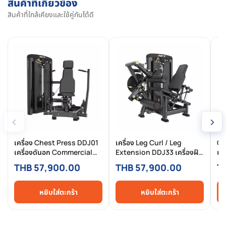
สินค้าที่เกี่ยวข้อง
สินค้าที่ใกล้เคียงและใช้คู่กันได้ดี
‹
›
เครื่อง Chest Press DDJ01
เครื่อง Leg Curl / Leg
CH
เครื่องดันอก Commercial
Extension DDJ33 เครื่องฝึก
เค
แบบ Pin-Selected สำหรับ
ต้นขาหน้า–หลัง 2-in-1 ระบบ
Se
THB 57,900.00
THB 57,900.00
T
ฟิตเนสมืออาชีพ
Pin Loaded สำหรับฟิตเนส
สำ
Commercial
หยิบใส่ตะกร้า
หยิบใส่ตะกร้า