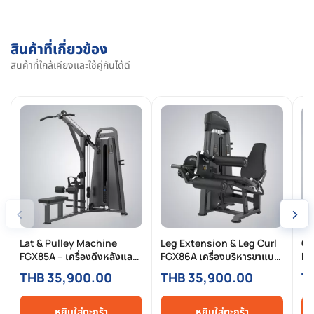
สินค้าที่เกี่ยวข้อง
สินค้าที่ใกล้เคียงและใช้คู่กันได้ดี
‹
›
Lat & Pulley Machine
Leg Extension & Leg Curl
Ca
FGX85A – เครื่องดึงหลังและ
FGX86A เครื่องบริหารขาแบบ
FG
สายเคเบิลบริหารปีก ปรับได้
2-in-1 สำหรับยิมและฟิตเนส
คร
THB 35,900.00
THB 35,900.00
T
หลายมุมสำหรับสร้างกล้ามเนื้อ
มาตรฐานสากล
หลังแบบเต็มประสิทธิภาพ
หยิบใส่ตะกร้า
หยิบใส่ตะกร้า