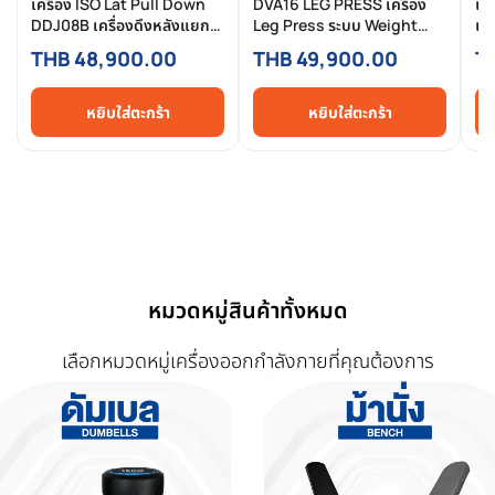
เครื่อง ISO Lat Pull Down
DVA16 LEG PRESS เครื่อง
เค
DDJ08B เครื่องดึงหลังแยก
Leg Press ระบบ Weight
เคร
ซ้ายขวา Pin-Selected
Stack สำหรับฟิตเนสและโฮม
Co
THB 48,900.00
THB 49,900.00
T
Commercial สำหรับฟิตเนส
ยิมที่ต้องการความมั่นคงสูง
Se
มืออาชีพ
อา
หยิบใส่ตะกร้า
หยิบใส่ตะกร้า
หมวดหมู่สินค้าทั้งหมด
เลือกหมวดหมู่เครื่องออกกำลังกายที่คุณต้องการ