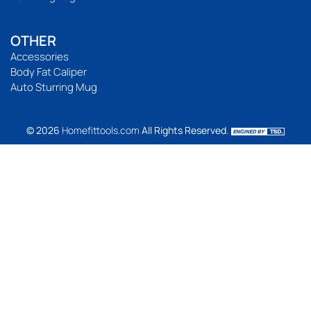
OTHER
Accessories
Body Fat Caliper
Auto Sturring Mug
© 2026
Homefittools.com
All Rights Reserved.