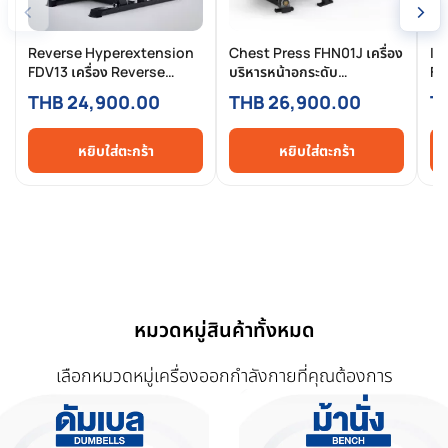
‹
›
Reverse Hyperextension
Chest Press FHN01J เครื่อง
In
FDV13 เครื่อง Reverse
บริหารหน้าอกระดับ
FH
Hyper สำหรับหลังล่าง ก้น
Commercial เกรดพรีเมียม
Co
THB 24,900.00
THB 26,900.00
T
แฮมสตริง
เฉ
กว่
หยิบใส่ตะกร้า
หยิบใส่ตะกร้า
หมวดหมู่สินค้าทั้งหมด
เลือกหมวดหมู่เครื่องออกกำลังกายที่คุณต้องการ