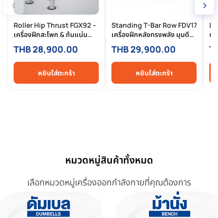
‹
›
Roller Hip Thrust FGX92 –
Standing T-Bar Row FDV17
Le
เครื่องฝึกสะโพก & ก้นแน่น
เครื่องฝึกหลังทรงพลัง มุมดึง
เค
สำหรับฟิตเนสและยิม
ลึก เกรด Commercial
กล้
THB 28,900.00
THB 29,900.00
T
กา
Co
หยิบใส่ตะกร้า
หยิบใส่ตะกร้า
หมวดหมู่สินค้าทั้งหมด
เลือกหมวดหมู่เครื่องออกกำลังกายที่คุณต้องการ