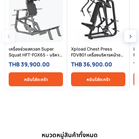
‹
›
เครื่องช่วยสควอท Super
Xpload Chest Press
La
Squat HFT-FGX65 – บริหาร
FDV801 เครื่องบริหารหน้าอก
FD
ต้นขา สะโพก และหน้าท้อง
ระบบแขนอิสระ แบบ
วง
THB 39,900.00
THB 36,900.00
T
Commercial Grade
หยิบใส่ตะกร้า
หยิบใส่ตะกร้า
หมวดหมู่สินค้าทั้งหมด