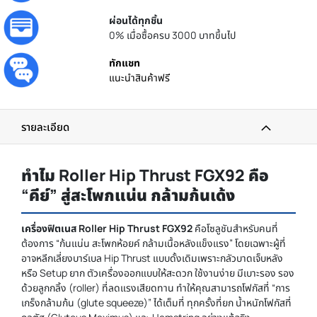
ผ่อนได้ทุกชิ้น
0% เมื่อซื้อครบ 3000 บาทขึ้นไป
ทักแชท
แนะนำสินค้าฟรี
รายละเอียด
ทำไม Roller Hip Thrust FGX92 คือ
“คีย์” สู่สะโพกแน่น กล้ามก้นเด้ง
เครื่องฟิตเนส Roller Hip Thrust FGX92
คือโซลูชันสำหรับคนที่
ต้องการ “ก้นแน่น สะโพกห้อยค์ กล้ามเนื้อหลังแข็งแรง” โดยเฉพาะผู้ที่
อาจหลีกเลี่ยงบาร์เบล Hip Thrust แบบดั้งเดิมเพราะกลัวบาดเจ็บหลัง
หรือ Setup ยาก ตัวเครื่องออกแบบให้สะดวก ใช้งานง่าย มีเบาะรอง รอง
ด้วยลูกกลิ้ง (roller) ที่ลดแรงเสียดทาน ทำให้คุณสามารถโฟกัสที่ “การ
เกร็งกล้ามก้น (glute squeeze)” ได้เต็มที่ ทุกครั้งที่ยก น้ำหนักโฟกัสที่