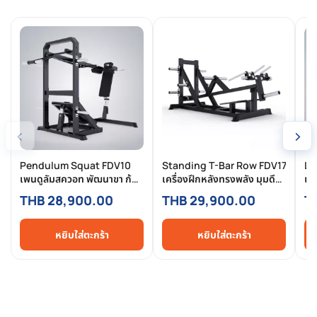
‹
›
Pendulum Squat FDV10
Standing T-Bar Row FDV17
Le
เพนดูลัมสควอท พัฒนาขา ก้น
เครื่องฝึกหลังทรงพลัง มุมดึง
เค
ลึกสุดแบบปลอดแรงกดหลัง
ลึก เกรด Commercial
กล้
THB 28,900.00
THB 29,900.00
T
กา
Co
หยิบใส่ตะกร้า
หยิบใส่ตะกร้า