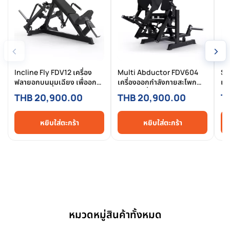
‹
›
Incline Fly FDV12 เครื่อง
Multi Abductor FDV604
Sh
ฟลายอกบนมุมเฉียง เพื่ออก
เครื่องออกกำลังกายสะโพก
เคร
บนชัด เต็ม มิติและสวยงาม
ด้านข้างเพื่อก้นเฟิร์ม สร้าง
ได
THB 20,900.00
THB 20,900.00
T
กล้ามเนื้ออย่างมีประสิทธิภาพ
หยิบใส่ตะกร้า
หยิบใส่ตะกร้า
หมวดหมู่สินค้าทั้งหมด