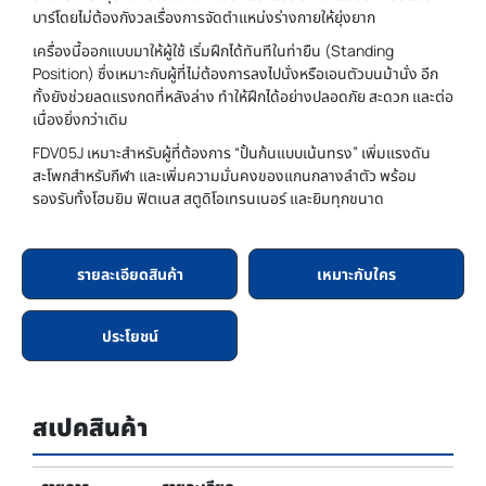
บาร์โดยไม่ต้องกังวลเรื่องการจัดตำแหน่งร่างกายให้ยุ่งยาก
เครื่องนี้ออกแบบมาให้ผู้ใช้ เริ่มฝึกได้ทันทีในท่ายืน (Standing
Position) ซึ่งเหมาะกับผู้ที่ไม่ต้องการลงไปนั่งหรือเอนตัวบนม้านั่ง อีก
ทั้งยังช่วยลดแรงกดที่หลังล่าง ทำให้ฝึกได้อย่างปลอดภัย สะดวก และต่อ
เนื่องยิ่งกว่าเดิม
FDV05J เหมาะสำหรับผู้ที่ต้องการ “ปั้นก้นแบบเน้นทรง” เพิ่มแรงดัน
สะโพกสำหรับกีฬา และเพิ่มความมั่นคงของแกนกลางลำตัว พร้อม
รองรับทั้งโฮมยิม ฟิตเนส สตูดิโอเทรนเนอร์ และยิมทุกขนาด
รายละเอียดสินค้า
เหมาะกับใคร
ประโยชน์
สเปคสินค้า