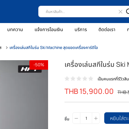
บทความ
แจ้งการโอนเงิน
บริการ
ติดต่อเรา
ก
ส
เครื่องเล่นสกีในร่ม Ski Machine สุดยอดเครื่องคาร์ดิโอ
เครื่องเล่นสกีในร่ม Sk
-50%
เป็นคนแรกที่รีวิวสินค
ราคา
THB 15,900.00
ราคา
THB 
พิเศษ
ปรกต
หยิบใส่ตะ
ชิ้น