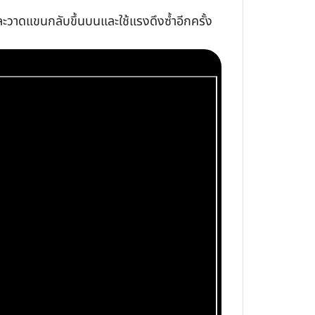
และวาดแขนกลับขึ้นบนและใช้แรงดึงซ้ำอีกครั้ง