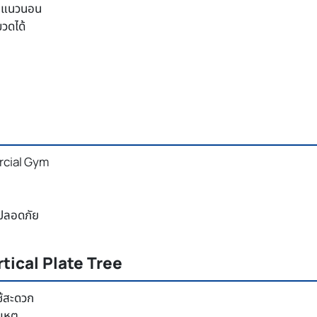
แบบแนวนอน
วดได้
rcial Gym
มปลอดภัย
rtical Plate Tree
ช้สะดวก
เหตุ