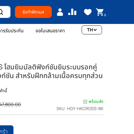
รับทำฟิตเนส
0
TH
ารรับประกัน
ขอใบเสนอราคา
มยิมมัลติฟังก์ชันยิมระบบรอกคู่
์ชัน สำหรับฝึกกล้ามเนื้อครบทุกส่วน
้านี้
พร้อมส่ง
า
47,800.00
SKU
HGY-HKCROSS-BK
ติ
กร้า