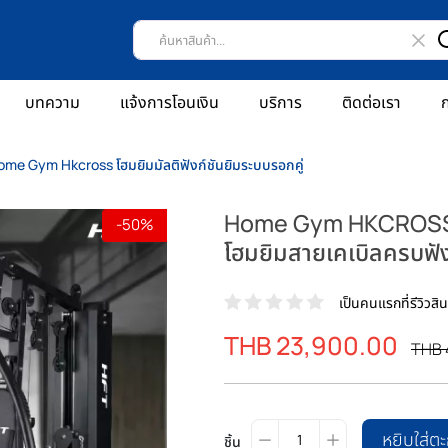
บทความ
แจ้งการโอนเงิน
บริการ
ติดต่อเรา
ก
me Gym Hkcross โฮมยิมมัลติฟังก์ชันยิมระบบรอกคู่
Home Gym HKCROSS โฮ
-50%
โฮมยิมสายเคเบิลครบฟังก
เป็นคนแรกที่รีวิวสินค
ราคา
THB 23,900.00
ราค
THB 
พิเศษ
ปรก
หยิบใส่ตะ
ชิ้น