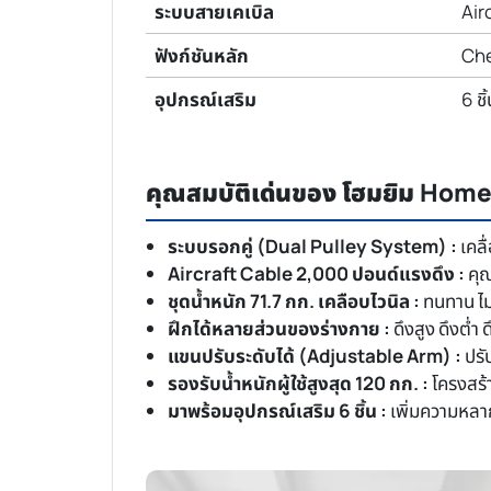
ระบบสายเคเบิล
Air
ฟังก์ชันหลัก
Che
อุปกรณ์เสริม
6 ชิ
คุณสมบัติเด่นของ โฮมยิม H
ระบบรอกคู่ (Dual Pulley System) :
เคลื
Aircraft Cable 2,000 ปอนด์แรงดึง :
คุ
ชุดน้ำหนัก 71.7 กก. เคลือบไวนิล :
ทนทาน ไม
ฝึกได้หลายส่วนของร่างกาย :
ดึงสูง ดึงต่ำ
แขนปรับระดับได้ (Adjustable Arm) :
ปรั
รองรับน้ำหนักผู้ใช้สูงสุด 120 กก. :
โครงสร้า
มาพร้อมอุปกรณ์เสริม 6 ชิ้น :
เพิ่มความหลา