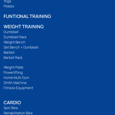
เกี่ยวกับเรา
เกี่ยวกับ
ติดต่อเรา
ร้านของเรา
นโยบายความเป็นส่วนตัว
บริการลูกค้า
วิธีสั่งซื้อ
การชำระเงิน
การจัดส่ง
แจ้งชำระเงิน
รีวิวสินค้า