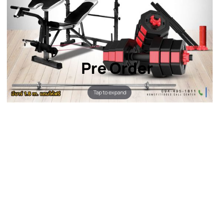
Pre Order
Tap to expand