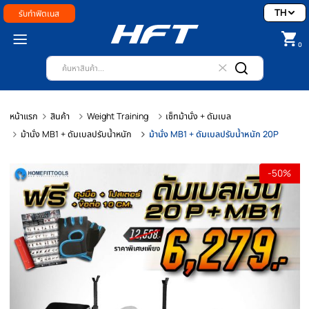
รับทำฟิตเนส
หน้าแรก
สินค้า
Weight Training
เซ็ทม้านั่ง + ดัมเบล
ม้านั่ง MB1 + ดัมเบลปรับน้ำหนัก
ม้านั่ง MB1 + ดัมเบลปรับน้ำหนัก 20
-