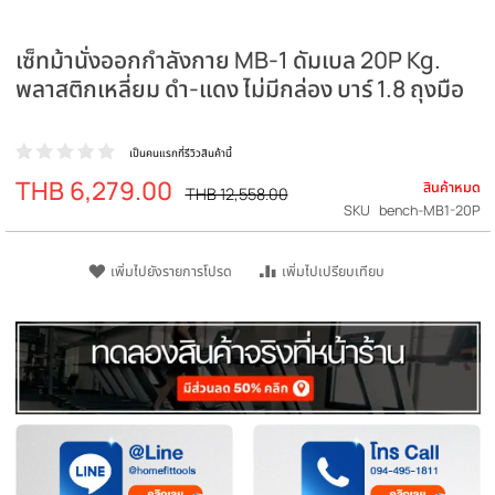
เซ็ทม้านั่งออกกำลังกาย MB-1 ดัมเบล 20P Kg.
พลาสติกเหลี่ยม ดำ-แดง ไม่มีกล่อง บาร์ 1.8 ถุงม
เป็นคนแรกที่รีวิวสินค้านี้
THB 6,279.00
ราคา
สิน
ราคา
THB 12,558.00
ปรกติ
พิเศษ
SKU
bench-MB
เพิ่มไปยังรายการโปรด
เพิ่มไปเปรียบเทียบ