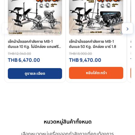
การรีวิวสินค้า
สินค้าที่เกี่ยวข้อง
สินค้าที่ใกล้เคียงและใช้คู่กันได้ดี