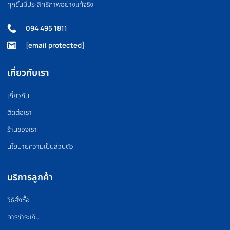
FLOOR MAT
BOXING EQUIPMEN
แผ่นยางปูพื้น
อุปกรณ์มวย