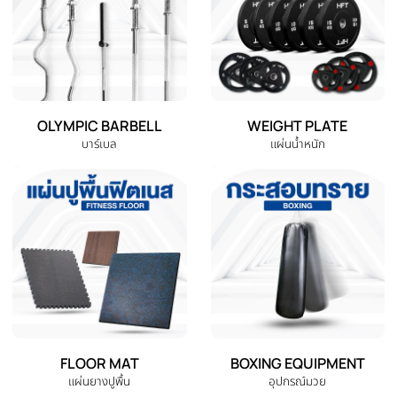
EXERCISE BIKE
TREADMILL
จักรยานออกกำลังกาย
ลู่วิ่งไฟฟ้า