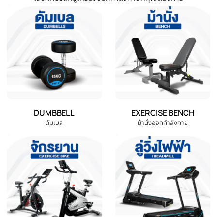
-50%
-32%
‹
เซ็ทม้านั่งออกกำลังกาย MB-1
เซ็ทม้านั่งออกกำลังกาย MB-1
ดัมเบล 10 Kg. ไม่มีกล่อง แถมฟรี
ดัมเบล 50 Kg. มีกล่อง บาร์ 1.8
ข้อต่อ บาร์ 1.8
THB 12,940.00
THB 13,900.00
THB 6,470.00
THB 9,470.00
หยิบใส่ตะกร้า
ดูรายละเอียด