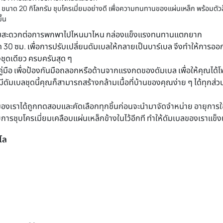
้านั่งออกจากกันได้**
ูนย์กลาง 2.3 ซม.
ัดหลักใหญ่ๆ เช่น กล้ามเนื้ออกบน กล้ามเนื้อหลังบน ฯลฯ
นื้อมีขนาด "ใหญ่ขึ้น"
 กิโล ชุบโครเมี่ยมแบบพกพา
งจริงจัง ไม่ว่าจะด้วยเหตุผลที่ว่า ไม่อยากไปเสียค่าบริการของฟิตเนสแล้
อย่างนึง คือ ดัมเบล นั่นเอง ตราบใดที่คุณมีดัมเบลไว้ที่บ้าน คุณสามารถ
ด้มากกว่า การเสียค่าบริการฟิตเนสเสียอีก
ได้ ชุด ขนาด 20 กิโลกรัม ชุบโครเมี่ยมอย่างดี เพื่อความทนทานของแผ่
มากยิ่งขึ้น
ิ้วให้พร้อมสะดวกต่อการพกพาไปไหนมาไหน กล่องแข็งแรงทนทา
ต่อ ขนาด 30 ซม. เพื่อการปรับเปลี่ยนดัมเบลให้กลายเป็นบาร์เ
บลเพียงชุดเดียว ครบครันสุด ๆ