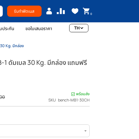
รับทำฟิตเนส
0
TH
อเรา
การรับประกัน
ขอใบเสนอราคา
งกาย MB-1 ดัมเบล 30 Kg. มีกล่อง
กำลังกาย MB-1 ดัมเบล 30 Kg. มีกล่อง แถมฟรี
ุงมือ
แรกที่รีวิวสินค้านี้
0
พร้อมส่ง
ราคา
THB 9,370.00
SKU
bench-MB1-30CH
ปรกติ