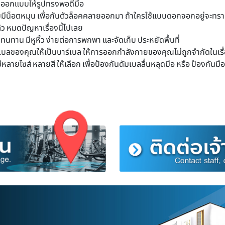
ุงมือ 1 คู่มือ เพื่อป้องกันมือถลอกหรือด้านจากแรงกดของดัมเบล เ
ผล แค่มีดัมเบลชุดนี้คุณก็สามารถสร้างกล้ามเนื้อที่บ้านของคุณง่าย
เบลของเราได้ถูกทดสอบและคัดเลือกทุกชิ้นก่อนจะนำมาจัดจำหน่า
รก ด้วยการชุบโครเมี่ยมเคลือบแผ่นเหล็กข้างในไว้อีกที ทำให้ด
ก 20 กิโล
 โล
ร้รอยต่อ ออกแบบให้รูปทรงพอดีมือ
น 4 ชิ้น แบบมีน็อตหมุน เพื่อกันตัวล็อคคลายออกมา ถ้าใครใช้แบบดอ
บบใหม่แล้ว หมดปัญหาเรื่องนี้ไปเลย
งแรงทนทาน มีหูหิ้ว ง่ายต่อการพกพา และจัดเก็บ ประหยัดพื้นที่