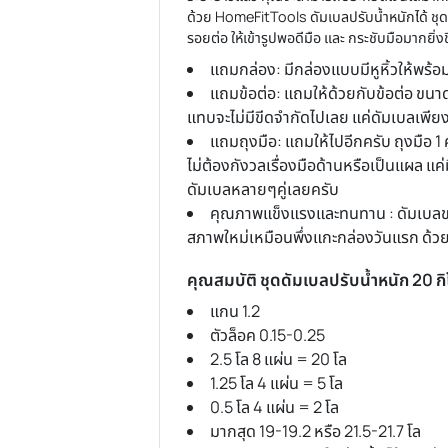
**ใช้คู่กับบาร์เบล 1.8m เท่านั้น**
**สามารถแยกตัว แร๊ควางบาร์เบล กับม
Barbell บาร์เบล ขนาด 180 cm
ขนาดสินค้า ความยาว 180 ซม. เส้นผ่าศ
บาร์เบล เหมาะกับการบริหารหล้ามเนื้อม
บาร์เบล เหมาะสำหรับการบริหารให้กล้ามเ
ชุดดัมเบลปรับน้ำหนัก 30
ถ้าคุณคิดที่จะออกกำลังกายที่บ้านอย่า
ไปฟิตเนส อุปกรณ์ที่คุณควรจะมีไว้เลย
ระยะยาวแล้ว คุณจะสามารถประหยัดเงินไ
ด้วย HomeFitTools ดัมเบลปรับน้ำหนัก
รอยต่อ ให้เข้ารูปพอดีมือ และ กระชับมือ
แถมกล่อง: มีกล่องแบบมีหูห
แถมข้อต่อ: แถมให้ด้วยกับข้อ
แทบจะไม่มีขีดจำกัดไปเลย แค่ดัมเ