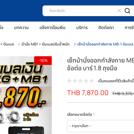
ธีการสั่งซื้อ
บทความ
แจ้งการโอนเงิน
บริการ
ติดต่
เซ็ทม้านั่ง + ดัมเบล
ม้านั่ง MB1 + ดัมเบลปรับน้ำหนัก
เซ็ทม้านั่งออกกำลั
เซ็ทม้านั่งออก
-16%
ข้อต่อ บาร์ 1.8 ถ
เป็นคน
THB 7,870.0
ราคา
พิเศษ
เลือกขนาดข้อต่อ