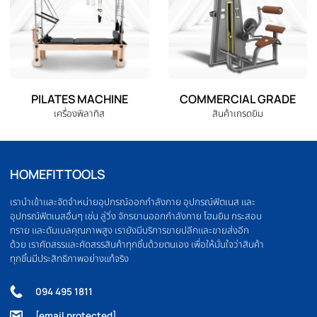
ELLIPTICAL
HOME GYM
เครื่องเดินวงรี
ชุดโฮมยิม
OLYMPIC BARBELL
WEIGHT PLATE
บาร์เบล
แผ่นน้ำหนัก