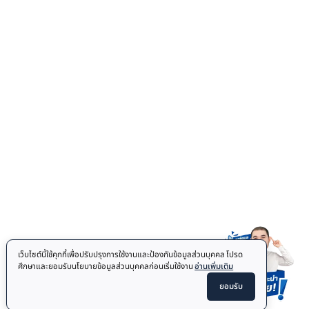
Elliptical
Treadmill
FITNESS MAT
Floor Mat
COMBAT SPORTS
Jiu Jitsu Mats
Punching Bag
OTHER
Accessories
Body Fat Caliper
Auto Sturring Mug
© 2026
Homefittools.com
All Rights Reserved.