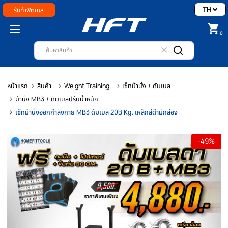
รับทำฟิตเนส
หน้าแรก
สินค้า
Weight Training
เซ็ทม้านั่ง + ดัมเบล
ม้านั่ง MB3 + ดัมเบลปรับน้ำหนัก
เซ็ทม้านั่งออกกำลังกาย MB3 ดัมเบล 20B Kg. เหล็กสีดำมีกล่อง
-