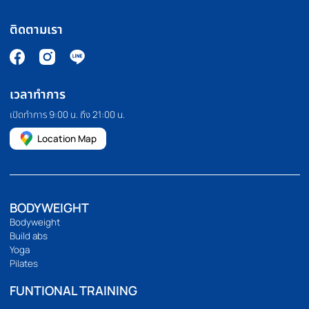
PILATES MACHINE
COMMERCIAL GRA
เครื่องพิลาทิส
สินค้าเกรดยิม
HOMEFITTOOLS
เรานำเข้าและจัดจำหน่ายอุปกรณ์ออกกำลังกาย อุปกรณ์ฟิตเนส และ
อุปกรณ์ฟิตเนสอื่นๆ เช่น ลู่วิ่ง จักรยานออกกำลังกาย โฮมยิม กระสอบ
ทราย และดัมเบลคุณภาพสูง เรายังมีบริการขายปลีกและขายส่งอีก
ด้วย เราคัดสรรและคัดสรรสินค้าทุกชิ้นด้วยตนเอง เพื่อให้มั่นใจว่าสินค้า
ทุกชิ้นมีประสิทธิภาพอย่างแท้จริง
094 495 1811
[email protected]