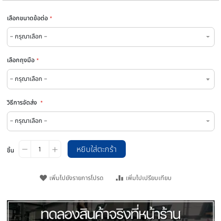
เป็นคนแรกที่รีวิวสินค้านี้
THB 4,880.00
ราคา
ราคา
THB 9,500.00
ปรกติ
พิเศษ
พร
SKU
bench-MB3-20
เลือกขนาดข้อต่อ
เลือกถุงมือ
วิธีการจัดส่ง