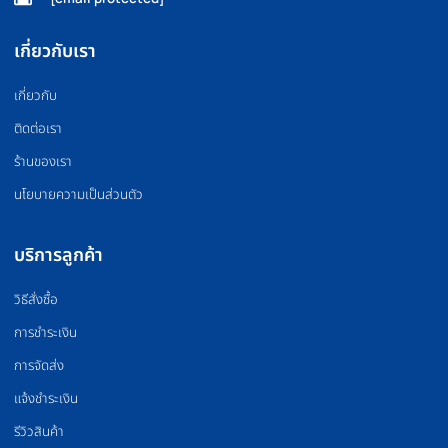
FLOOR MAT
BOXING EQUIPMEN
แผ่นยางปูพื้น
อุปกรณ์มวย