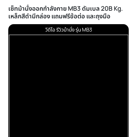
ได้รับภายใน 24 ชม.
ผ่อนได้ทุกชิ้น
0% เมื่อซื้อครบ 3000 บาทขึ้นไป
ทักแชท
แนะนำสินค้าฟรี
รายละเอียด
เซ็ทม้านั่งออกกำลังกาย MB3 ดัมเบล 20B Kg.
เหล็กสีดำมีกล่อง แถมฟรีข้อต่อ และถุงมือ
วีดีโอ รีวิวม้านั่ง รุ่น MB3