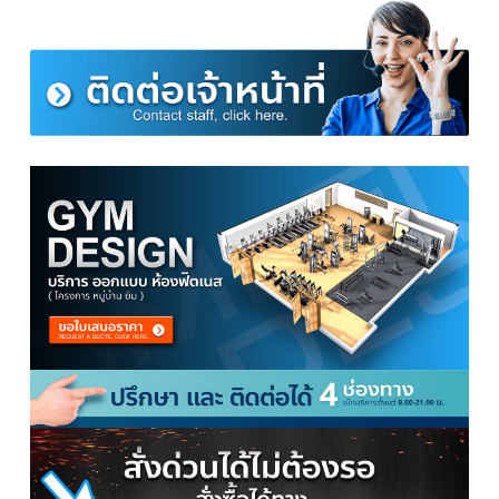
ขนาดสินค้า ม้านั่งออกกำลังกาย รุ่น MB3
เหล็กหนา 1.2 มม.
ยาว 180 ซม. สูง 110 ซม. แร๊คกว้าง 45 ซม.
ดัมเบล 20 กิโลพลาสติก แบบไม่มีกล่อง
ชุดดัมเบลประกอบด้วย
แผ่นน้ำหนัก 2.5 กิโล 4 แผ่น
แผ่นน้ำหนัก 1.25 กิโล 4 แผ่น
แผ่นน้ำหนัก 0.5 กิโล 4 แผ่น
แกนดัมเบลพร้อมตัวล็อค 1 คู่