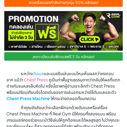
ลดเครื่องออกกำลังกายทุกรุ่น 50% คลิกเลย!
ลงทะเบียนเล่นฟิตเนสฟรี 3 วัน คลิกเลย!
ระหว่าง
ดัมเบล
และแมชชีนเล่นแบบไหนเห็นผลกว่าคงตอบ
ยาก แม้ว่า
Chest Press
ดูเป็นท่าพื้นฐานธรรมดาทว่ากลับให้ผลที่แตก
ต่างกันจนหลงลืมคิดไป ครั้งนี้เราพาผู้อ่านเจาะลึกท่า Chest Press
พร้อมเปรียบเทียบข้อโดดเด่นของการเล่นอกระหว่างใช้ดัมเบลและตัว
Chest Press Machine
ให้กระจ่างตลอดทั้งบทความ
ถ้าคุณยังลังเลว่าจะเลือกฝึกอกด้วยดัมเบลหรือเครื่อง
Chest Press Machine ที่ Real Gym มีให้ครบทั้งสองแบบ พร้อม
เทรนเนอร์คอยช่วยแนะนำวิธีเล่นให้ถูกต้องและได้ผลสูงสุด ไม่ว่าคุณจะ
ชอบฝึกแบบไหน ก็สามารถทดลองได้จริง พร้อมคำแนะนำที่ตรงจุด