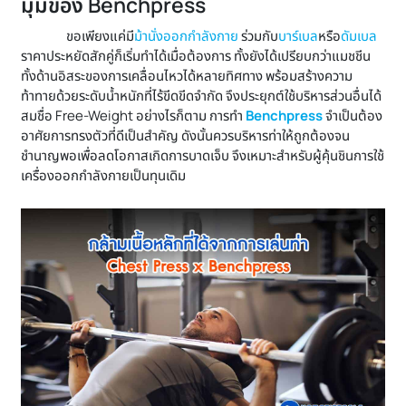
มุมของ Benchpress
ขอเพียงแค่มี
ม้านั่งออกกำลังกาย
ร่วมกับ
บาร์เบล
หรือ
ดัมเบล
ราคาประหยัดสักคู่ก็เริ่มทำได้เมื่อต้องการ ทั้งยังได้เปรียบกว่าแมชชีน
ทั้งด้านอิสระของการเคลื่อนไหวได้หลายทิศทาง พร้อมสร้างความ
ท้าทายด้วยระดับน้ำหนักที่ไร้ขีดขีดจำกัด จึงประยุกต์ใช้บริหารส่วนอื่นได้
สมชื่อ Free-Weight อย่างไรก็ตาม การทำ
Benchpress
จำเป็นต้อง
อาศัยการทรงตัวที่ดีเป็นสำคัญ ดังนั้นควรบริหารท่าให้ถูกต้องจน
ชำนาญพอเพื่อลดโอกาสเกิดการบาดเจ็บ จึงเหมาะสำหรับผู้คุ้นชินการใช้
เครื่องออกกำลังกายเป็นทุนเดิม