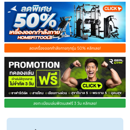
ลดเครื่องออกกำลังกายทุกรุ่น 50% คลิกเลย!
ลงทะเบียนเล่นฟิตเนสฟรี 3 วัน คลิกเลย!