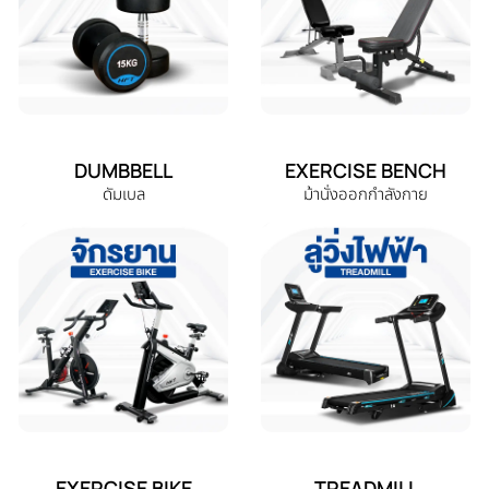
DUMBBELL
EXERCISE BENCH
ดัมเบล
ม้านั่งออกกำลังกาย
EXERCISE BIKE
TREADMILL