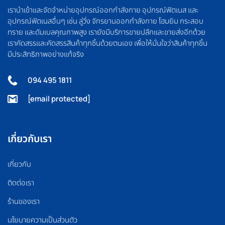
เรานำเข้าและจัดจำหน่ายอุปกรณ์ออกกำลังกาย อุปกรณ์ฟิตเนส และ
อุปกรณ์ฟิตเนสอื่นๆ เช่น ลู่วิ่ง จักรยานออกกำลังกาย โฮมยิม กระสอบ
ทราย และดัมเบลคุณภาพสูง เรายังมีบริการขายปลีกและขายส่งอีกด้วย
เราคัดสรรและคัดสรรสินค้าทุกชิ้นด้วยตนเอง เพื่อให้มั่นใจว่าสินค้าทุกชิ้น
มีประสิทธิภาพอย่างแท้จริง
094 495 1811
[email protected]
เกี่ยวกับเรา
เกี่ยวกับ
ติดต่อเรา
ร้านของเรา
นโยบายความเป็นส่วนตัว