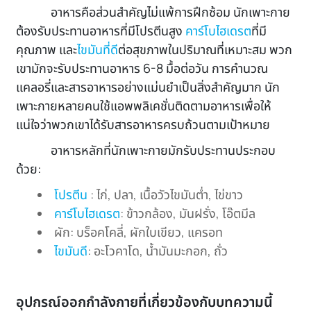
อาหารคือส่วนสำคัญไม่แพ้การฝึกซ้อม นักเพาะกาย
ต้องรับประทานอาหารที่มีโปรตีนสูง
คาร์โบไฮเดรต
ที่มี
คุณภาพ และ
ไขมันที่ดี
ต่อสุขภาพในปริมาณที่เหมาะสม พวก
เขามักจะรับประทานอาหาร 6-8 มื้อต่อวัน การคำนวณ
แคลอรี่และสารอาหารอย่างแม่นยำเป็นสิ่งสำคัญมาก นัก
เพาะกายหลายคนใช้แอพพลิเคชั่นติดตามอาหารเพื่อให้
แน่ใจว่าพวกเขาได้รับสารอาหารครบถ้วนตามเป้าหมาย
อาหารหลักที่นักเพาะกายมักรับประทานประกอบ
ด้วย:
โปรตีน
: ไก่, ปลา, เนื้อวัวไขมันต่ำ, ไข่ขาว
คาร์โบไฮเดรต
: ข้าวกล้อง, มันฝรั่ง, โอ๊ตมีล
ผัก: บร็อคโคลี่, ผักใบเขียว, แครอท
ไขมันดี
: อะโวคาโด, น้ำมันมะกอก, ถั่ว
อุปกรณ์ออกกำลังกายที่เกี่ยวข้องกับบทความนี้