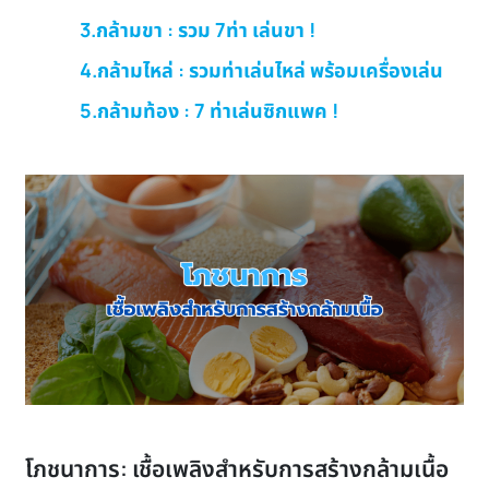
3.กล้ามขา : รวม 7ท่า เล่นขา !
4.กล้ามไหล่ : รวมท่าเล่นไหล่ พร้อมเครื่องเล่น
5.กล้ามท้อง : 7 ท่าเล่นซิกแพค !
โภชนาการ: เชื้อเพลิงสำหรับการสร้างกล้ามเนื้อ