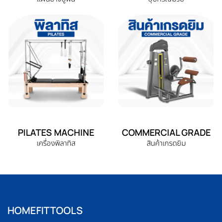
PILATES MACHINE
COMMERCIAL GRADE
เครื่องพิลาทิส
สินค้าเกรดยิม
HOMEFITTOOLS