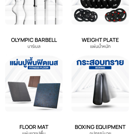
OLYMPIC BARBELL
WEIGHT PLATE
บาร์เบล
แผ่นน้ำหนัก
FLOOR MAT
BOXING EQUIPMENT
แผ่นยางปูพื้น
อุปกรณ์มวย