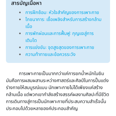
สารบัญเนื้อหา
การฝึกซ้อม: หัวใจสำคัญของการเพาะกาย
โภชนาการ: เชื้อเพลิงสำหรับการสร้างกล้าม
เนื้อ
การพักผ่อนและการฟื้นฟู: กุญแจสู่การ
เติบโต
การแข่งขัน: จุดสูงสุดของการเพาะกาย
ความท้าทายและข้อควรระวัง
การเพาะกายเป็นมากกว่าแค่การยกน้ำหนักในยิม
มันคือการผสมผสานระหว่างศาสตร์และศิลป์ในการปั้นแต่ง
ร่างกายให้สมบูรณ์แบบ นักเพาะกายไม่ได้เพียงแค่สร้าง
กล้ามเนื้อ แต่พวกเขากำลังสร้างสรรค์ผลงานศิลปะที่มีชีวิต
การเดินทางสู่การเป็นนักเพาะกายที่ประสบความสำเร็จนั้น
ประกอบไปด้วยหลายองค์ประกอบสำคัญ