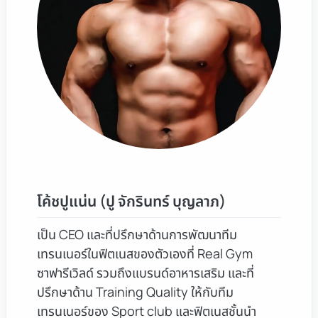
โค้ชปูแน่น (ปู จักรินทร์ บุญลาภ)
เป็น CEO และที่ปรึกษาด้านการพัฒนาทีม
เทรนเนอร์ในฟิตเนสของตัวเองที่ Real Gym
ซาฟารีเวิลด์ รวมถึงแบรนด์อาหารเสริม และที่
ปรึกษาด้าน Training Quality ให้กับทีม
เทรนเนอร์ของ Sport club และฟิตเนสชั้นนำ