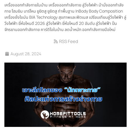
เครื่องออกกำลังกายในบ้าน
เครื่องออกกำลังกาย
ลู่วิ่งไฟฟ่า
ม้านั่งออกกำลัง
กาย
โฮมยิม
บาร์โหน
ยูยิตสู
ยูยิตสู ท่าพื้นฐาน
InBody
Body Composition
เครื่องชั่งไขมัน
BIA Technology
สุขภาพและฟิตเนส
เปรียบเทียบลู่วิ่งไฟฟ้า
ลู่
วิ่งไฟฟ้า ยี่ห้อไหนดี 2026
ลู่วิ่งไฟฟ้า ยี่ห้อไหนดี
20 อันดับ ลู่วิ่งไฟฟ้า
ปั่น
จักรยานออกกำลังกาย
คาร์ดิโอในบ้าน
ลดน้ำหนัก
ออกกำลังกายมือใหม่
RSS Feed
August 28, 2024