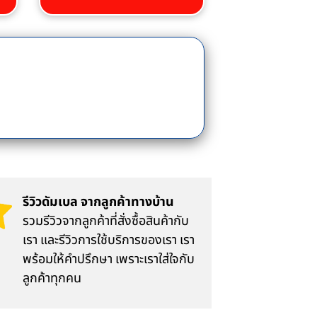
รีวิวดัมเบล จากลูกค้าทางบ้าน
รวมรีวิวจากลูกค้าที่สั่งซื้อสินค้ากับ
เรา และรีวิวการใช้บริการของเรา เรา
พร้อมให้คำปรึกษา เพราะเราใส่ใจกับ
ลูกค้าทุกคน