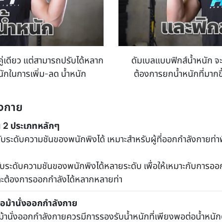
ู่เดียว แต่สามารถปรับได้หลาก
ดัมเบลแบบฟิกส์น้ำหนัก จะเ
นักในการเพิ่ม-ลด น้ำหนัก
ต้องการยกน้ำหนักที่มากขึ
ังกาย
น 2 ประเภทหลักๆ
บระดับความชันของพนักพิงได้ เหมาะสำหรับผู้ที่ออกกำลังกายท่าพ
ระดับความชันของพนักพิงได้หลายระดับ เพื่อให้เหมาะกับการออก
และต้องการออกกำลังได้หลากหลายท่า
ื้อม้านั่งออกกำลังกาย
ม้านั่งออกกำลังกายควรมีการรองรับน้ำหนักที่เพียงพอต่อน้ำหนักต