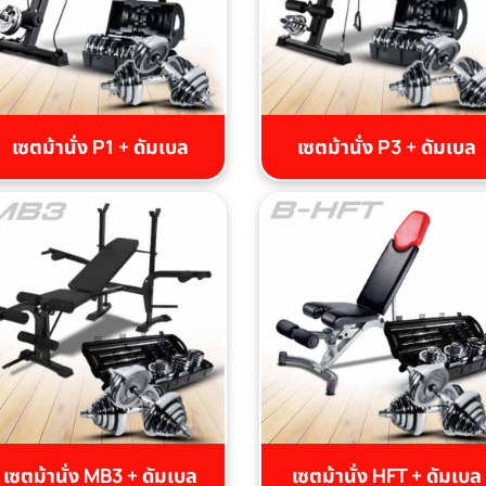
เซตม้านั่ง P1 + ดัมเบล
เซตม้านั่ง P3 + ดัมเบล
เซตม้านั่ง MB3 + ดัมเบล
เซตม้านั่ง HFT + ดัมเบล