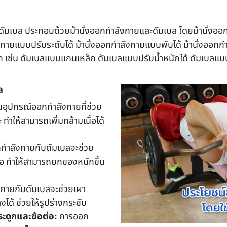
บดัมเบล ประกอบด้วยม้านั่งออกกำลังกายและดัมเบล โดยม้านั่งอ
งกายแบบปรับระดับได้ ม้านั่งออกกำลังกายแบบพับได้ ม้านั่งออกกำ
ก เช่น ดัมเบลแบบแกนเหล็ก ดัมเบลแบบปรับน้ำหนักได้ ดัมเบลแบบ
ล
นอุปกรณ์ออกกำลังกายที่ช่วย
ะ ทำให้สามารถเพิ่มกล้ามเนื้อได้
ำลังกายกับดัมเบลจะช่วย
้อ ทำให้สามารถยกของหนักขึ้น
กายกับดัมเบลจะช่วยเผา
ด้ ช่วยให้รูปร่างกระชับ
ะดูกและข้อต่อ:
การออก