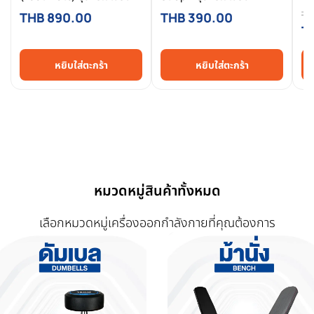
Reformer ทุกรุ่น วัสดุ PU นุ่ม
Pilates Reformer ล็อกเท้า
ระด
TH
THB 890.00
THB 390.00
สบาย
มั่นคง
บา
T
หยิบใส่ตะกร้า
หยิบใส่ตะกร้า
หมวดหมู่สินค้าทั้งหมด
เลือกหมวดหมู่เครื่องออกกำลังกายที่คุณต้องการ