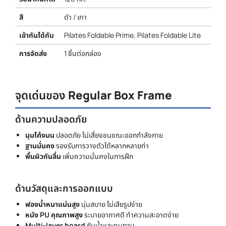
สี
ดำ / เทา
เข้ากันได้กับ
Pilates Foldable Prime, Pilates Foldable Lite
การจัดส่ง
1 ชิ้นต่อกล่อง
จุดเด่นของ
Regular Box Frame
ด้านความปลอดภัย
มุมโค้งมน
ปลอดภัย ไม่เสี่ยงชนขณะออกกำลังกาย
ฐานมั่นคง
รองรับการวางตัวได้หลากหลายท่า
พื้นผิวกันลื่น
เพิ่มความมั่นคงในการฝึก
ด้านวัสดุและการออกแบบ
ฟองน้ำหนาแน่นสูง
นุ่มสบาย ไม่เสียรูปง่าย
หนัง PU คุณภาพสูง
ระบายอากาศดี ทำความสะอาดง่าย
Multi-layer board
กันน้ำและทนทาน