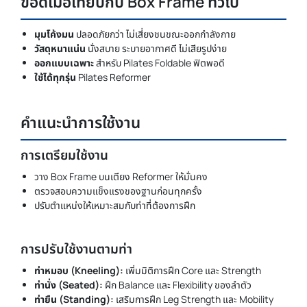
ข้อดีเมื่อเทียบกับ Box Frame ทั่วไป
มุมโค้งมน
ปลอดภัยกว่า ไม่เสี่ยงชนขณะออกกำลังกาย
วัสดุหนาแน่น
นั่งสบาย ระบายอากาศดี ไม่เสียรูปง่าย
ออกแบบเฉพาะ
สำหรับ Pilates Foldable ฟิตพอดี
ใช้ได้ทุกรุ่น
Pilates Reformer
คำแนะนำการใช้งาน
การเตรียมใช้งาน
วาง Box Frame บนเตียง Reformer ให้มั่นคง
ตรวจสอบความแข็งแรงของฐานก่อนทุกครั้ง
ปรับตำแหน่งให้เหมาะสมกับท่าที่ต้องการฝึก
การปรับใช้งานตามท่า
ท่าหมอบ (Kneeling):
เพิ่มมิติการฝึก Core และ Strength
ท่านั่ง (Seated):
ฝึก Balance และ Flexibility ของลำตัว
ท่ายืน (Standing):
เสริมการฝึก Leg Strength และ Mobility