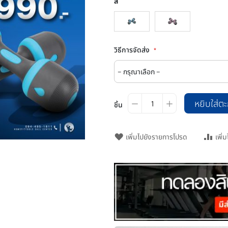
สี
วิธีการจัดส่ง
หยิบใส่ตะ
ชิ้น
เพิ่มไปยังรายการโปรด
เพิ่