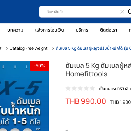
บทความ
แจ้งการโอนเงิน
บริการ
ติดต่อเรา
ก
ส
Catalog Free Weight
ดัมเบล 5 Kg ดัมเบลผู้หญิงปรับน้ำหนักได้ รุ่น
ดัมเบล 5 Kg ดัมเบลผู้หญ
-50%
Homefittools
เป็นคนแรกที่รีวิวสินค
ราคา
THB 990.00
ราคา
THB 1,980
พิเศษ
ปรกติ