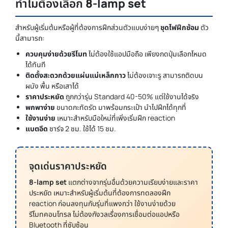
ทำไมต้องเลือก
8-lamp set
สำหรับผู้เริ่มต้นหรือผู้ที่ต้องการฝึกส่วนตัวแบบง่ายๆ
ชุดไฟฝึกซ้อม
ตัว
นี้สามารถ:
ควบคุมง่ายด้วยรีโมท
ไม่ต้องใช้แอปมือถือ เพียงกดปุ่มเลือกโหมด
ได้ทันที
ติดตั้งสะดวกด้วยแผ่นแม่เหล็กกาว
ไม่ต้องเจาะรู สามารถติดบน
ผนัง พื้น หรือเสาได้
ราคาประหยัด
ถูกกว่ารุ่น Standard 40-50% แต่ใช้งานได้จริง
พกพาง่าย
ขนาดกะทัดรัด มาพร้อมกระเป๋า นำไปฝึกได้ทุกที่
ใช้งานง่าย
เหมาะสำหรับมือใหม่ที่เพิ่งเริ่มฝึก reaction
แบตอึด
ชาร์จ 2 ชม. ใช้ได้ 15 ชม.
จุดเด่นราคาประหยัด
8-lamp set
แตกต่างจากรุ่นอื่นด้วยความเรียบง่ายและราคา
ประหยัด เหมาะสำหรับผู้เริ่มต้นที่ต้องการทดลองฝึก
reaction ก่อนลงทุนกับรุ่นที่แพงกว่า ใช้งานง่ายด้วย
รีโมทคอนโทรล ไม่ต้องกังวลเรื่องการเชื่อมต่อแอปหรือ
Bluetooth ที่ซับซ้อน