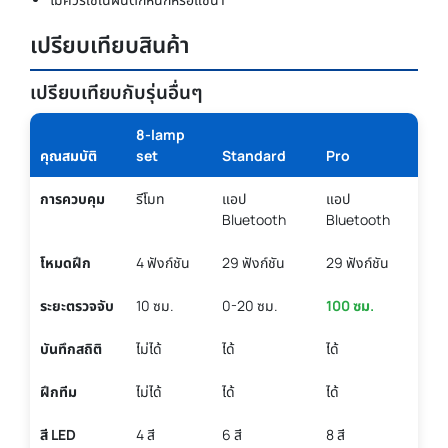
เปรียบเทียบสินค้า
เปรียบเทียบกับรุ่นอื่นๆ
8-lamp
คุณสมบัติ
set
Standard
Pro
การควบคุม
รีโมท
แอป
แอป
Bluetooth
Bluetooth
โหมดฝึก
4 ฟังก์ชัน
29 ฟังก์ชัน
29 ฟังก์ชัน
ระยะตรวจจับ
10 ซม.
0-20 ซม.
100 ซม.
บันทึกสถิติ
ไม่ได้
ได้
ได้
ฝึกทีม
ไม่ได้
ได้
ได้
สี LED
4 สี
6 สี
8 สี