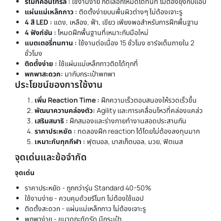
รีโมทคอนโทรล :
ใช้งานง่าย กดเลือกโหมดได้ทันที ไม่ต้องยุ่งกับแอป
แผ่นแม่เหล็กกาว :
ติดตั้งง่ายบนพื้นผิวต่างๆ ไม่ต้องเจาะรู
4 สี LED :
แดง, เหลือง, ฟ้า, เขียว เพียงพอสำหรับการฝึกพื้นฐาน
4 ฟังก์ชัน :
โหมดฝึกพื้นฐานที่เหมาะกับมือใหม่
แบตเตอรี่ทนทาน :
ใช้งานต่อเนื่อง 15 ชั่วโมง ชาร์จเต็มภายใน 2
ชั่วโมง
ติดตั้งง่าย :
ใช้แผ่นแม่เหล็กกาวติดได้ทุกที่
พกพาสะดวก:
มากับกระเป๋าพกพา
ประโยชน์ของการใช้งาน
เพิ่ม Reaction Time :
ฝึกความเร็วตอบสนองให้รวดเร็วขึ้น
พัฒนาความคล่องตัว:
Agility และการเคลื่อนไหวที่คล่องแคล่ว
เสริมสมาธิ :
ฝึกสมองและร่างกายทำงานสอดประสานกัน
ราคาประหยัด :
ทดลองฝึก reaction ได้โดยไม่ต้องลงทุนมาก
เหมาะกับทุกกีฬา :
ฟุตบอล, บาสเก็ตบอล, มวย, ฟิตเนส
จุดเด่นและข้อจำกัด
จุดเด่น
ราคาประหยัด - ถูกกว่ารุ่น Standard 40-50%
ใช้งานง่าย - ควบคุมด้วยรีโมท ไม่ต้องใช้แอป
ติดตั้งสะดวก - แผ่นแม่เหล็กกาว ไม่ต้องเจาะรู
พกพาง่าย - ขนาดกะทัดรัด มีกระเป๋า