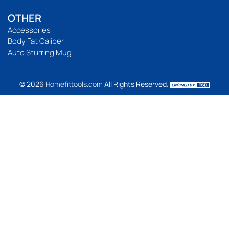
OTHER
Accessories
Body Fat Caliper
Auto Sturring Mug
© 2026
Homefittools.com
All Rights Reserved.