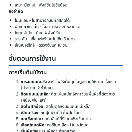
เหมาะมือใหม่ - ฟังก์ชันไม่ซับซ้อน
ข้อจำกัด
ไม่มีแอป - ไม่สามารถบันทึกสถิติได้
ฝึกเดี่ยวเท่านั้น - ไม่สามารถลิงค์หลายชุด
โหมดจำกัด - มีแค่ 4 ฟังก์ชัน
ระยะสั้น - เชื่อมต่อรีโมทไม่เกิน 5 เมตร
เซ็นเซอร์ใกล้ - ตรวจจับแค่ 10 ซม.
ขั้นตอนการใช้งาน
การเริ่มต้นใช้งาน
ชาร์จแบตเตอรี่:
ชาร์จไฟให้เต็มทุกโมดูลก่อนใช้งานครั้งแรก
(ประมาณ 2 ชั่วโมง)
ติดแผ่นแม่เหล็ก:
ติดแผ่นแม่เหล็กกาวบนพื้นผิวที่ต้องการ
(ผนัง, พื้น, เสา)
ติดไฟฝึกซ้อม:
ติดโมดูลลงบนแผ่นแม่เหล็ก
เปิดเครื่อง:
กดปุ่มเปิดที่ตัวไฟฝึกซ้อม
กดเชื่อมต่อ:
กดปุ่มลิงค์ที่รีโมทเพื่อเชื่อมต่อ
เลือกโหมดฝึก:
กดรีโมทเลือก 1 ใน 4 โหมด
เริ่มฝึกซ้อม:
เริ่มฝึกตามไฟที่สว่าง