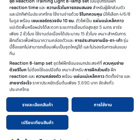
ชุด Reaction Training Light 8-lamp set
เป็นอุปกรณ์ฝึก
reaction time
และ
ความเร็วในการตอบสนอง
สำหรับผู้ฝึกส่วนตัว
และนักกีฬาในประเทศไทย ใช้งานง่ายด้วย
รีโมทควบคุม
มีให้เลือก 4/6/8
โมดูล พร้อม
เซนเซอร์ตรวจจับ 10 ซม.
ตัวไฟเป็น
แผ่นแม่เหล็กกาว
แปะติดพื้นหรือผนังได้สะดวก ระยะการเชื่อมต่อสูงสุด 5 เมตร ชาร์จ
เพียง 2 ชั่วโมง ใช้งานต่อเนื่องได้ประมาณ 15 ชั่วโมง เหมาะสำหรับการ
ฝึกเดี่ยวเพื่อพัฒนาความคล่องตัวและ
การประสานงานมือ-ตา-เท้า
รุ่น
นี้ซื้อแยกไม่สามารถเชื่อมเพิ่มเป็นชุดใหญ่ได้ และไม่รองรับการเล่นแบบ
ทีม
Reaction 8-lamp set
ชุดไฟฝึกซ้อมอเนกประสงค์ที่
ควบคุมง่าย
ด้วยรีโมท
ไม่ต้องใช้แอปมือถือ เหมาะสำหรับ
การฝึกส่วนตัว
ฝึก
reaction
และ
ความคล่องตัว
พร้อม
แผ่นแม่เหล็กกาว
ติดตั้งง่าย และ
สายชาร์จเร็ว
ราคาประหยัดเริ่มต้นเพียง 3,690 บาท จัดส่งทั่ว
ประเทศไทย
รายละเอียดสินค้า
การใช้งาน
เปรียบเทียบสินค้า