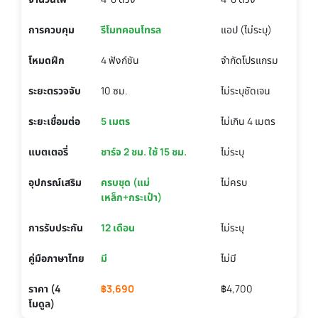
การควบคุม
รีโมทคอนโทรล
แอป (ไม่ระบุ)
โหมดฝึก
4 ฟังก์ชัน
จำกัดโปรแกรม
ระยะตรวจจับ
10 ซม.
ไม่ระบุชัดเจน
ระยะเชื่อมต่อ
5 เมตร
ไม่เกิน 4 เมตร
แบตเตอรี่
ชาร์จ 2 ชม. ใช้ 15 ชม.
ไม่ระบุ
อุปกรณ์เสริม
ครบชุด (แม่
ไม่ครบ
เหล็ก+กระเป๋า)
การรับประกัน
12 เดือน
ไม่ระบุ
คู่มือภาษาไทย
มี
ไม่มี
ราคา (4
฿3,690
฿4,700
โมดูล)