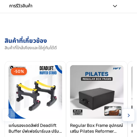
การรีวิวสินค้า
สินค้าที่เกี่ยวข้อง
สินค้าที่ใกล้เคียงและใช้คู่กันได้ดี
-50%
‹
›
แท่นรองเดดลิฟต์ Deadlift
Regular Box Frame อุปกรณ์
Re
Buffer บัฟเฟอร์บาร์เบล ปรับ
เสริม Pilates Reformer
mo
ระดับได้ Sling Rack ขาตั้งรอง
สำหรับบ้านและสตูดิโอ
อเ