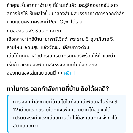
ถ้าคุณเริ่มจากท่าง่าย ๆ ที่บ้านได้แล้ว และรู้สึกอยากอัปเลเว
ลการฝึกให้เห็นผลไวขึ้น มาลองสัมผัสบรรยากาศการออกกำลัง
กายแบบครบเครื่องที่ Real Gym ได้เลย
ทดลองเล่นฟรี 3 วัน ทุกสาขา
เลือกสาขาใกล้บ้าน: ซาฟารีเวิลด์, พระราม 5, สุขาภิบาล 5,
สายไหม, อุดมสุข, แจ้งวัฒนะ, เลียบทางด่วน
เล่นได้ทุกคลาส อุปกรณ์ครบ เทรนเนอร์พร้อมให้คำแนะนำ
เริ่มก้าวแรกของฟิตเนสจริงจังแบบไม่ต้องเสี่ยง
จองทดลองเล่นเลยตอนนี้ >>
คลิก !
ทำไมการ ออกกำลังกายที่บ้าน ถึงได้ผลดี?
การ ออกกำลังกายที่บ้าน ไม่ได้ด้อยกว่าฟิตเนสในช่วง 6-
12 เดือนแรก ตราบใดที่ยังเพิ่มความยากได้อยู่ ข้อได้
เปรียบจริงคือแรงเสียดทานต่ำ ไม่ต้องเดินทาง จึงทำได้
สม่ำเสมอกว่า