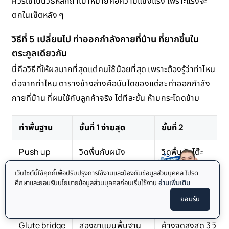
ควรใช้เป็นวิธีหลักถ้าเป้าหมายคือความแข็งแรง เพราะแรงจะ
ตกในเซ็ตหลัง ๆ
วิธีที่ 5 เปลี่ยนไป ท่าออกกำลังกายที่บ้าน ที่ยากขึ้นใน
ตระกูลเดียวกัน
นี่คือวิธีที่ให้ผลมากที่สุดแต่คนใช้น้อยที่สุด เพราะต้องรู้ว่าท่าไหน
ต่อจากท่าไหน ตารางข้างล่างคือบันไดของแต่ละ ท่าออกกำลัง
กายที่บ้าน ที่ผมใช้กับลูกค้าจริง ไต่ทีละขั้น ห้ามกระโดดข้าม
ท่าพื้นฐาน
ขั้นที่ 1 ง่ายสุด
ขั้นที่ 2
Push up
วิดพื้นกับผนัง
วิดพื้นกับโต๊ะ
เว็บไซต์นี้ใช้คุกกี้เพื่อปรับปรุงการใช้งานและป้องกันข้อมูลส่วนบุคคล โปรด
Squat
นั่งลงเก้าอี้แล้วลุก
Squat เต็มระยะ
ศึกษาและยอมรับนโยบายข้อมูลส่วนบุคคลก่อนเริ่มใช้งาน
อ่านเพิ่มเติม
ยอมรับ
Plank
Plank เข่าลง
Elbow plank 45 วิน
Glute bridge
สองขาแบบพื้นฐาน
ค้างจุดสูงสุด 3 วินาท