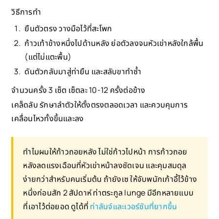
วิธีการทำ
ยืนตัวตรง วางมือไว้ที่สะโพก
ก้าวเท้าข้างหนึ่งไปด้านหลัง ย่อตัวลงจนหัวเข่าหลังใกล้พื้น
(แต่ไม่แตะพื้น)
ดันตัวกลับมาสู่ท่ายืน และสลับขาทำซ้ำ
จำนวนครั้ง 3 เซ็ต เซ็ตละ 10-12 ครั้งต่อข้าง
เคล็ดลับ รักษาลำตัวให้ตั้งตรงตลอดเวลา และควบคุมการ
เคลื่อนไหวทั้งขึ้นและลง
ทำไมผมให้ก้าวถอยหลัง ไม่ใช่ก้าวไปหน้า การก้าวถอย
หลังลดแรงเฉือนที่หัวเข่าหน้าลงชัดเจน และคุมสมดุล
ง่ายกว่าสำหรับคนเริ่มต้น ถ้ายังเซ ให้จับพนักเก้าอี้ไว้ข้าง
หนึ่งก่อนสัก 2 สัปดาห์ ท่าตระกูล lunge มีอีกหลายแบบ
ที่เอาไว้ต่อยอด ดูได้ที่
ท่าลันจ์และเวอร์ชันที่ยากขึ้น