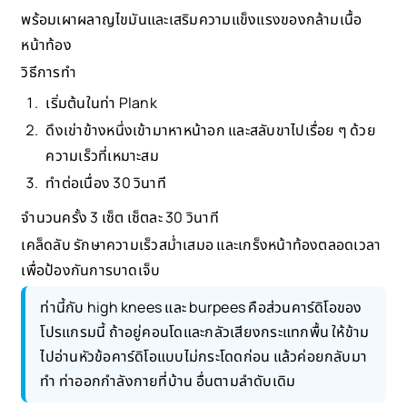
พร้อมเผาผลาญไขมันและเสริมความแข็งแรงของกล้ามเนื้อ
หน้าท้อง
วิธีการทำ
เริ่มต้นในท่า Plank
ดึงเข่าข้างหนึ่งเข้ามาหาหน้าอก และสลับขาไปเรื่อย ๆ ด้วย
ความเร็วที่เหมาะสม
ทำต่อเนื่อง 30 วินาที
จำนวนครั้ง 3 เซ็ต เซ็ตละ 30 วินาที
เคล็ดลับ รักษาความเร็วสม่ำเสมอ และเกร็งหน้าท้องตลอดเวลา
เพื่อป้องกันการบาดเจ็บ
ท่านี้กับ high knees และ burpees คือส่วนคาร์ดิโอของ
โปรแกรมนี้ ถ้าอยู่คอนโดและกลัวเสียงกระแทกพื้น ให้ข้าม
ไปอ่านหัวข้อคาร์ดิโอแบบไม่กระโดดก่อน แล้วค่อยกลับมา
ทำ ท่าออกกำลังกายที่บ้าน อื่นตามลำดับเดิม