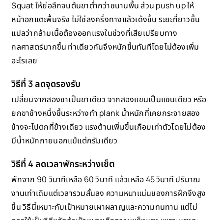
Squat ให้ย่อลึกจนต้นขาต่ำกว่าขนานพื้น ส่วน push up ให้
หน้าอกแตะพื้นจริง ไม่ใช่ลงครึ่งทางแล้วเด้งขึ้น ระยะที่ยาวขึ้น
แปลว่ากล้ามเนื้อต้องออกแรงในช่วงที่เสียเปรียบทาง
กลศาสตร์มากขึ้น ท่าเดียวกันจึงหนักขึ้นทันทีโดยไม่ต้องเพิ่ม
อะไรเลย
วิธีที่ 3 ลดจุดรองรับ
เปลี่ยนจากสองขาเป็นขาเดียว จากสองแขนเป็นแขนเดียว หรือ
ยกขาข้างหนึ่งขึ้นระหว่างทำ plank น้ำหนักที่เคยกระจายสอง
ข้างจะไปตกที่ข้างเดียว แรงต้านเพิ่มขึ้นเกือบเท่าตัวโดยไม่ต้อง
มีน้ำหนักภายนอกแม้แต่กรัมเดียว
วิธีที่ 4 ลดเวลาพักระหว่างเซ็ต
พักจาก 90 วินาทีเหลือ 60 วินาที แล้วเหลือ 45 วินาที ปริมาณ
งานเท่าเดิมแต่เวลารวมสั้นลง ความหนาแน่นของการฝึกจึงสูง
ขึ้น วิธีนี้เหมาะกับเป้าหมายเผาผลาญและความทนทาน แต่ไม่