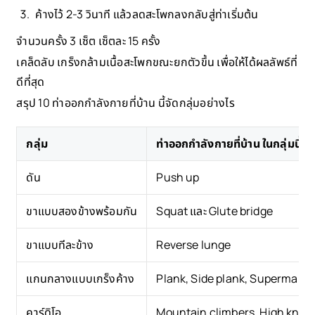
ค้างไว้ 2-3 วินาที แล้วลดสะโพกลงกลับสู่ท่าเริ่มต้น
จำนวนครั้ง 3 เซ็ต เซ็ตละ 15 ครั้ง
เคล็ดลับ เกร็งกล้ามเนื้อสะโพกขณะยกตัวขึ้น เพื่อให้ได้ผลลัพธ์ที่
ดีที่สุด
สรุป 10 ท่าออกกำลังกายที่บ้าน นี้จัดกลุ่มอย่างไร
กลุ่ม
ท่าออกกำลังกายที่บ้าน ในกลุ่มนี้
ดัน
Push up
ขาแบบสองข้างพร้อมกัน
Squat และ Glute bridge
ขาแบบทีละข้าง
Reverse lunge
แกนกลางแบบเกร็งค้าง
Plank, Side plank, Superman h
คาร์ดิโอ
Mountain climbers, High knee